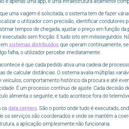
ão é apenas uma app, é uma infraestrutura altamente comp
e uma viagem é solicitada, o sistema tem de fazer vária
lizar o utilizador com precisão, identificar condutores p
estimar tempos de chegada, ajustar o preço em função da p
 executado sem fricção. E tudo isto em milissegundos. Nã
s em
sistemas distribuídos
que operam continuamente, s
algo falha, o utilizador percebe imediatamente.
acontece é que cada pedido ativa uma cadeia de process
s de calcular distâncias. O sistema avalia múltiplas variáve
de veículos, comportamento histórico da procura e até ev
a cidade. É um processo contínuo de ajuste. Cada decisão 
lculo alimenta o seguinte, e tudo acontece fora do telemóve
m os
data centers
. São o ponto onde tudo é executado, on
e os serviços são coordenados e onde se mantém a coerê
rutura, a aplicação simplesmente não funcionaria.