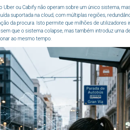
 Uber ou Cabify não operam sobre um único sistema, ma
ibuída suportada na cloud, com múltiplas regiões, redundâ
ção da procura. Isto permite que milhões de utilizadores 
sem que o sistema colapse, mas também introduz uma de
ionar ao mesmo tempo.