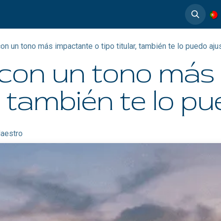
timedia
Casos de éxito
con un tono más impactante o tipo titular, también te lo puedo aju
s con un tono má
r, también te lo p
aestro