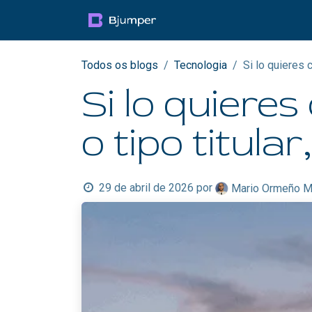
Pular para o conteúdo
Productos
Blog
Mul
Todos os blogs
Tecnologia
Si lo quieres 
Si lo quiere
o tipo titula
29 de abril de 2026
por
Mario Ormeño M