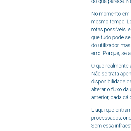
do que parece. N
No momento em qu
mesmo tempo. Loca
rotas possíveis, 
que tudo pode ser
do utilizador, ma
erro. Porque, se 
O que realmente 
Não se trata apena
disponibilidade 
alterar o fluxo d
anterior, cada cá
É aqui que entra
processados, ond
Sem essa infraest