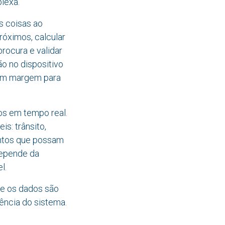
lexa.
s coisas ao
róximos, calcular
rocura e validar
o no dispositivo
em margem para
os em tempo real.
is: trânsito,
entos que possam
depende da
l.
de os dados são
ncia do sistema.