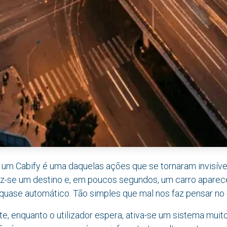
um Cabify é uma daquelas ações que se tornaram invisívei
duz-se um destino e, em poucos segundos, um carro aparec
quase automático. Tão simples que mal nos faz pensar no q
e, enquanto o utilizador espera, ativa-se um sistema mui