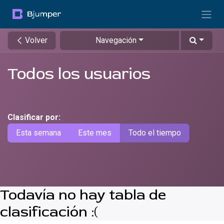
Ir al contenido
Volver
Navegación
Todos los usuarios
Clasificar por:
Esta semana
Este mes
Todo el tiempo
Todavía no hay tabla de
clasificación :(