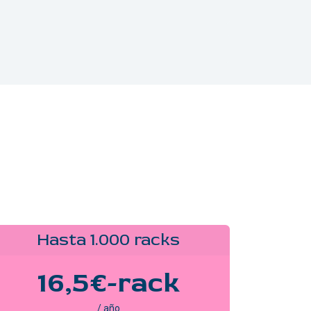
Hasta 1.000 racks
16,5€-rack
/ año