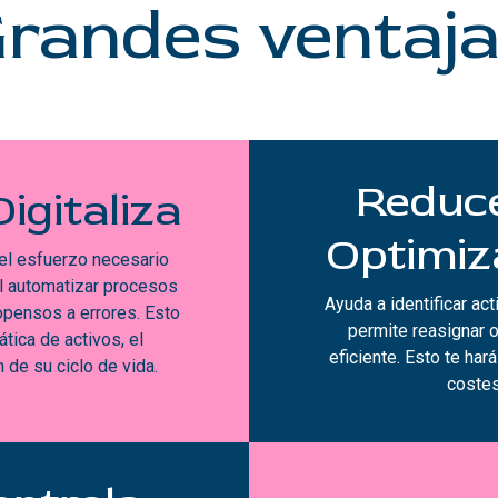
randes ventaj
Reduce
igitaliza
Optimiz
 el esfuerzo necesario
al automatizar procesos
Ayuda a identificar act
opensos a errores. Esto
permite reasignar 
ática de activos, el
eficiente. Esto te har
 de su ciclo de vida.
costes