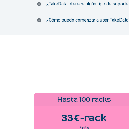
¿TakeData oferece algún tipo de soporte
¿Cómo puedo comenzar a usar TakeData
Hasta 100 racks
33€-rack
/ año