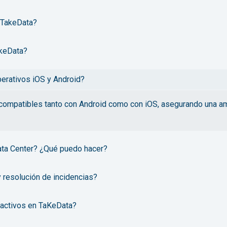
 TakeData?
akeData?
erativos iOS y Android?
compatibles tanto con Android como con iOS, asegurando una amp
Data Center? ¿Qué puedo hacer?
 resolución de incidencias?
 activos en TaKeData?