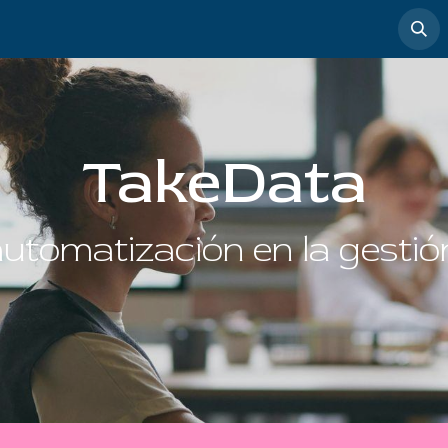
timedia
Casos de éxito
TakeData
utomatización en la gestión