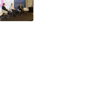
ar parte de nuestro equipo?
n ambiente laboral, y si te
ología en los Data Centers,
tio.
eo