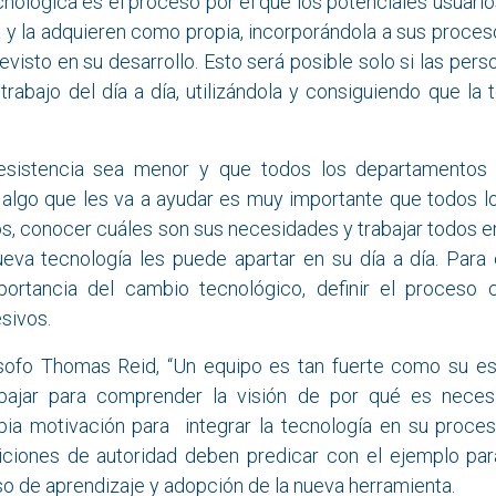
nológica es el proceso por el que los potenciales usuario
 y la adquieren como propia, incorporándola a sus proceso
visto en su desarrollo. Esto será posible solo si las pers
trabajo del día a día, utilizándola y consiguiendo que la
esistencia sea menor y que todos los departamentos
algo que les va a ayudar es muy importante que todos 
s, conocer cuáles son sus necesidades y trabajar todos e
ueva tecnología les puede apartar en su día a día. Para 
ortancia del cambio tecnológico, definir el proceso 
esivos.
ósofo Thomas Reid, “Un equipo es tan fuerte como su es
bajar para comprender la visión de por qué es neces
pia motivación para integrar la tecnología en su proces
ciones de autoridad deben predicar con el ejemplo par
so de aprendizaje y adopción de la nueva herramienta.