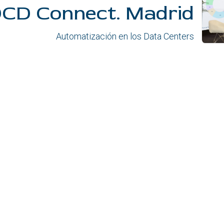
CD Connect. Madrid
Automatización en los Data Centers
Certificaciones
¿Quieres form
Si buscas un bue
apasiona la tecn
Bjumper es tu si
Ofertas empl