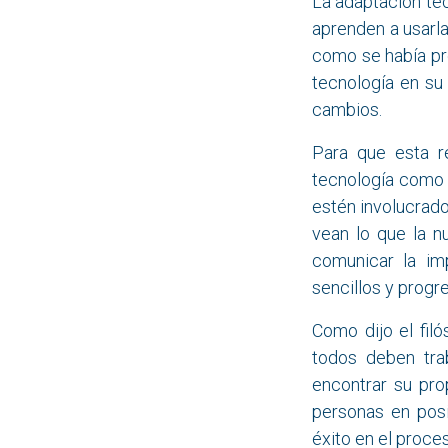
La adaptación tec
aprenden a usarla
como se había pre
tecnología en su 
cambios.
Para que esta r
tecnología como 
estén involucrado
vean lo que la n
comunicar la imp
sencillos y progr
Como dijo el fil
todos deben tra
encontrar su pro
personas en posi
éxito en el proce