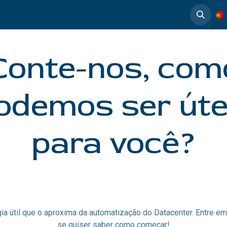
timedia
Casos de éxito
Conte-nos, com
odemos ser úte
para você?
ia útil que o aproxima da automatização do Datacenter. Entre e
se quiser saber como começar!