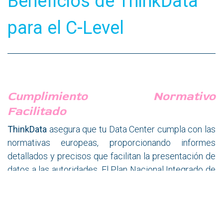
Beneficios de ThinkData
para el C-Level
Cumplimiento Normativo
Facilitado
ThinkData
asegura que tu Data Center cumpla con las
normativas europeas, proporcionando informes
detallados y precisos que facilitan la presentación de
datos a las autoridades. El Plan Nacional Integrado de
Energía y Clima (PNIEC) 2021-2030, desarrollado por
el Ministerio para la Transición Ecológica y el Reto
Demográfico de España, ofrece un marco de