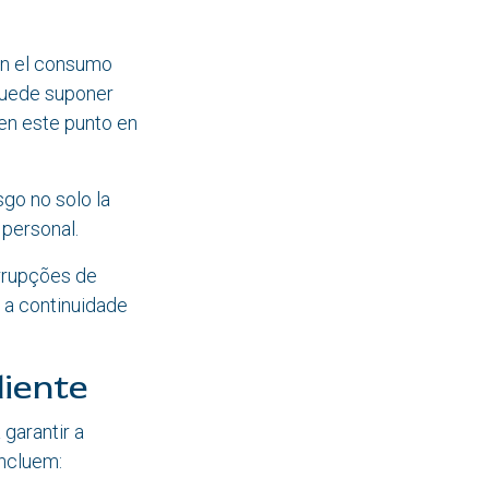
an el consumo
puede suponer
en este punto en
go no solo la
 personal.
rrupções de
r a continuidade
liente
 garantir a
incluem: