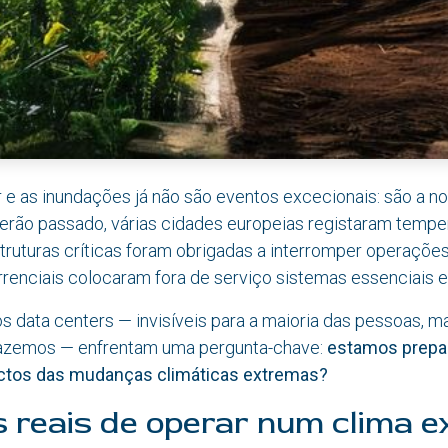
 e as inundações já não são eventos excecionais: são a n
erão passado, várias cidades europeias registaram tempe
struturas críticas foram obrigadas a interromper operaçõ
renciais colocaram fora de serviço sistemas essenciais e
s data centers — invisíveis para a maioria das pessoas, 
fazemos — enfrentam uma pergunta-chave:
estamos prepa
actos das mudanças climáticas extremas?
s reais de operar num clima 