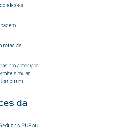
 condições
renagem
m rotas de
 mas em antecipar.
rmite simular
 tornou um
aces da
 Reduzir o PUE ou