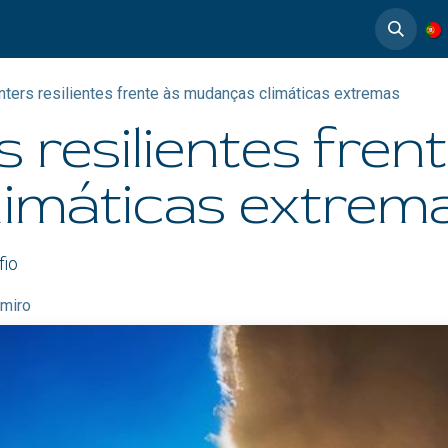
timedia
Casos de éxito
nters resilientes frente às mudanças climáticas extremas
 resilientes fren
imáticas extrem
fio
amiro