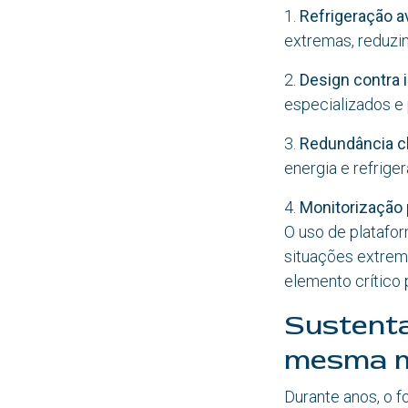
1.
Refrigeração a
extremas, reduzin
2.
Design contra
especializados e 
3.
Redundância cl
energia e refrige
4.
Monitorização 
O uso de platafo
situações extrema
elemento crítico
Sustentab
mesma 
Durante anos, o f