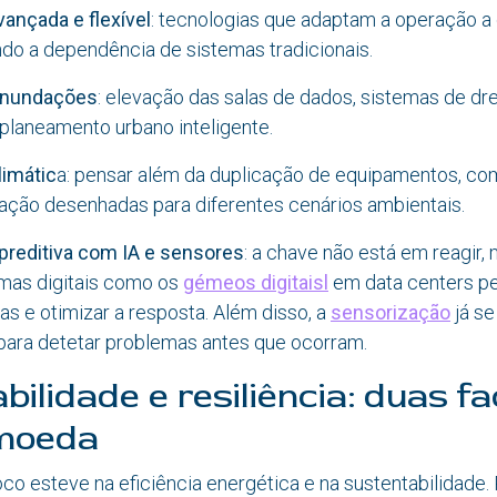
vançada e flexível
: tecnologias que adaptam a operação a
do a dependência de sistemas tradicionais.
 inundações
: elevação das salas de dados, sistemas de d
planeamento urbano inteligente.
imátic
a: pensar além da duplicação de equipamentos, co
ração desenhadas para diferentes cenários ambientais.
preditiva com IA e sensores
: a chave não está em reagir,
rmas digitais como os
gémeos digitaisl
em data centers pe
s e otimizar a resposta. Além disso, a
sensorização
já se
 para detetar problemas antes que ocorram.
ilidade e resiliência: duas f
moeda
oco esteve na eficiência energética e na sustentabilidade.