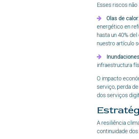
Esses riscos não 
Olas de calor
energético en re
hasta un 40% del 
nuestro artículo 
Inundacione
infraestructura fí
O impacto económ
serviço, perda de
dos serviços digi
Estratég
A resiliência cli
continuidade dos