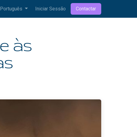
Português
Iniciar Sessão
Contactar
te às
as