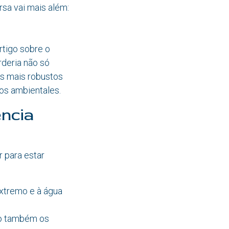
rsa vai mais além:
rtigo sobre o
deria não só
as mais robustos
os ambientales.
ência
 para estar
extremo e à água
ndo também os