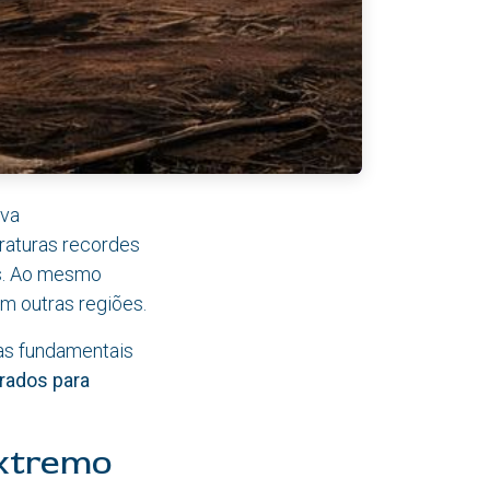
ova
raturas recordes
es. Ao mesmo
m outras regiões.
mas fundamentais
rados para
extremo