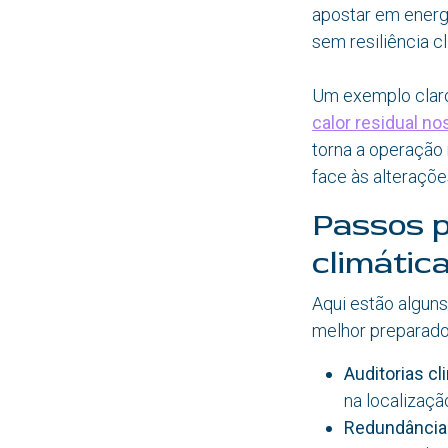
apostar em energi
sem resiliência c
Um exemplo claro
calor residual no
torna a operação
face às alteraçõe
Passos p
climátic
Aqui estão algun
melhor preparado
Auditorias cl
na localizaçã
Redundância 