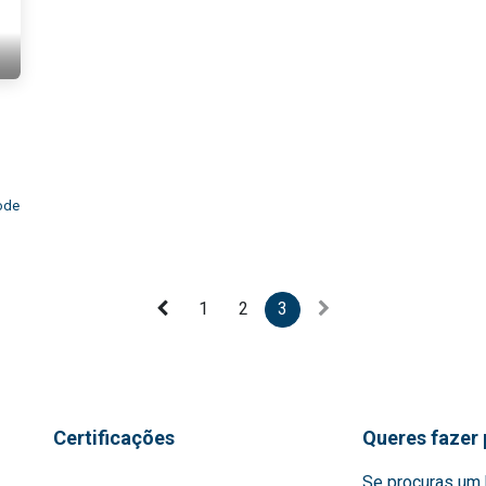
ode
1
2
3
Certificações
Queres fazer 
Se procuras um 