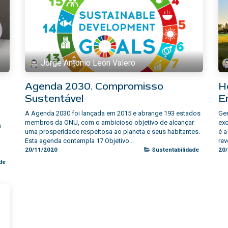
Jorge Antonio Leon Valero
Agenda 2030. Compromisso
H
Sustentável
E
A Agenda 2030 foi lançada em 2015 e abrange 193 estados
Ger
membros da ONU, com o ambicioso objetivo de alcançar
ex
a
uma prosperidade respeitosa ao planeta e seus habitantes.
é a
Esta agenda contempla 17 Objetivo...
rev
20/11/2020
Sustentabilidade
20
de