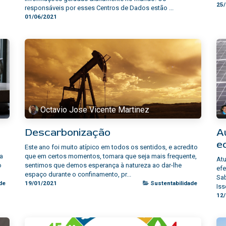
25
responsáveis por esses Centros de Dados estão ...
01/06/2021
Octavio Jose Vicente Martinez
Descarbonização
A
e
Este ano foi muito atípico em todos os sentidos, e acredito
 a
que em certos momentos, tomara que seja mais frequente,
At
o
sentimos que demos esperança à natureza ao dar-lhe
efe
espaço durante o confinamento, pr...
Sa
de
19/01/2021
Sustentabilidade
Iss
12