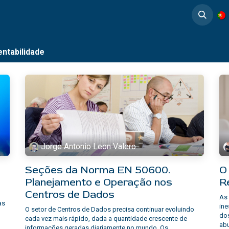
timedia
Casos de éxito
entabilidade
Jorge Antonio Leon Valero
Seções da Norma EN 50600.
O
Planejamento e Operação nos
R
Centros de Dados
As 
as
ine
O setor de Centros de Dados precisa continuar evoluindo
dos
cada vez mais rápido, dada a quantidade crescente de
abu
informações geradas diariamente no mundo. Os