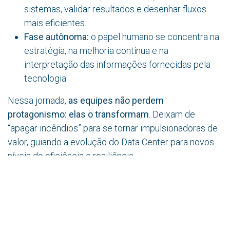
sistemas, validar resultados e desenhar fluxos
mais eficientes.
Fase autônoma:
o papel humano se concentra na
estratégia, na melhoria contínua e na
interpretação das informações fornecidas pela
tecnologia.
Nessa jornada,
as equipes não perdem
protagonismo: elas o transformam
. Deixam de
“apagar incêndios” para se tornar impulsionadoras de
valor, guiando a evolução do Data Center para novos
níveis de eficiência e resiliência..
O Data Center autônomo é inevitável, mas não
chegará como um salto repentino. Será o resultado de
etapas intermediárias, de pequenas vitórias que
transformam a operação e da confiança progressiva