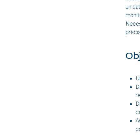
un da
monit
Neces
precis
Ob
U
D
r
D
c
A
c