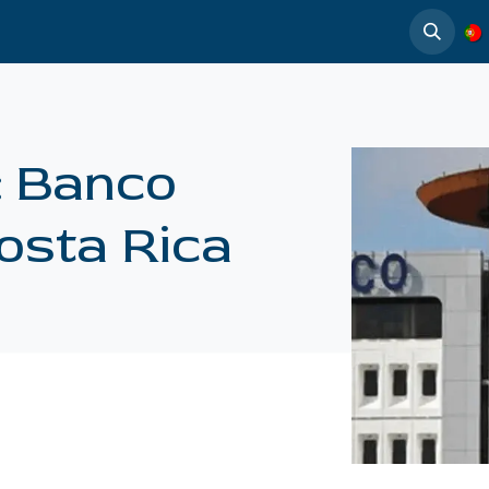
timedia
Casos de éxito
: Banco
osta Rica