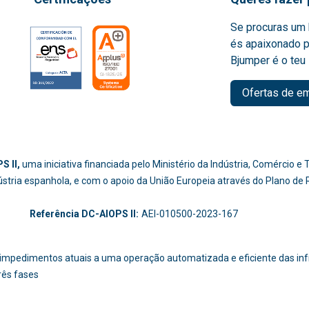
Se procuras um 
és apaixonado p
Bjumper é o teu 
Ofertas de e
S II,
uma iniciativa financiada pelo Ministério da Indústria, Comércio 
dústria espanhola, e com o apoio da União Europeia através do Plano de
-214
Referência DC-AIOPS II:
AEI-010500-2023-167
os impedimentos atuais a uma operação automatizada e eficiente das i
rês fases