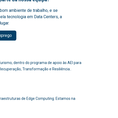
bom ambiente de trabalho, e se
ela tecnologia em Data Centers, a
lugar.
mprego
e Turismo, dentro do programa de apoio às AEI para
 Recuperação, Transformação e Resiliência..
nfraestruturas de Edge Computing. Estamos na