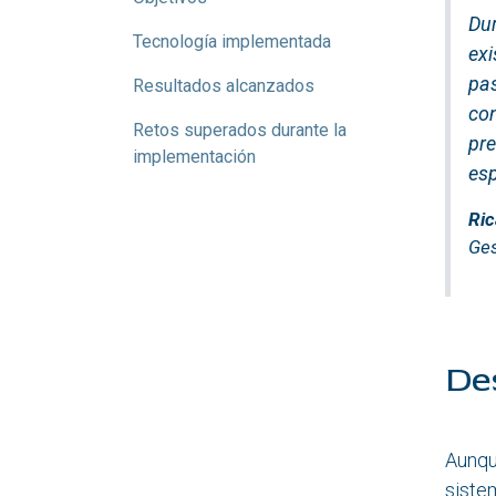
Dur
Tecnología implementada
exi
pas
Resultados alcanzados
con
Retos superados durante la
pre
implementación
es
Ri
Ges
De
Aunqu
siste