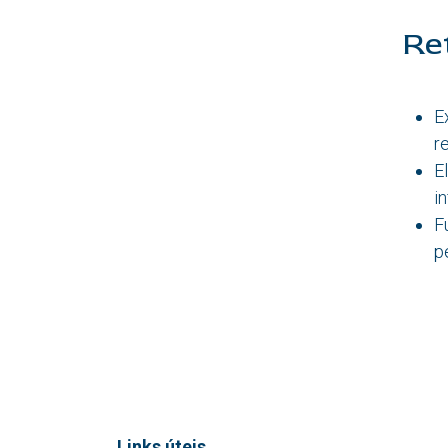
Re
E
r
E
i
F
p
Links úteis