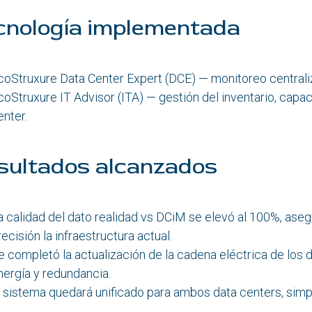
cnología implementada
coStruxure Data Center Expert (DCE) — monitoreo centraliza
coStruxure IT Advisor (ITA) — gestión del inventario, cap
enter.
sultados alcanzados
a calidad del dato realidad vs DCiM se elevó al 100%, aseg
recisión la infraestructura actual.
e completó la actualización de la cadena eléctrica de los d
nergía y redundancia.
l sistema quedará unificado para ambos data centers, simpli