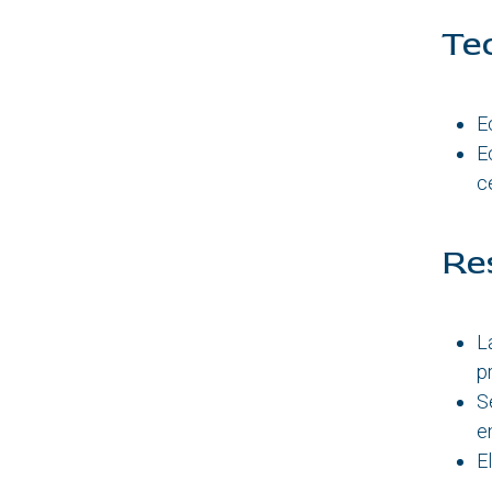
Te
E
E
c
Re
L
p
S
e
E