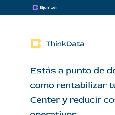
Pular para o conteúdo
Productos
Blog
Mul
Estás a punto de d
como rentabilizar 
Center y reducir c
operativos