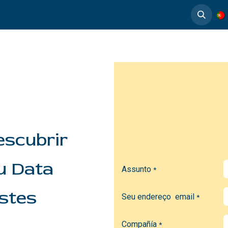
timedia
Casos de éxito
escubrir
tu Data
Assunto
*
ostes
Seu endereço email
*
Compañía
*