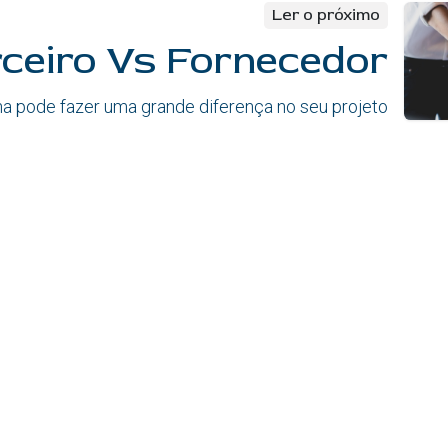
Ler o próximo
ceiro Vs Fornecedor
ha pode fazer uma grande diferença no seu projeto
Certificações
Queres fazer 
Se procuras um 
és apaixonado p
Bjumper é o teu 
Ofertas de e