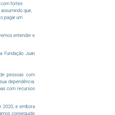
 com fortes
o, assumindo que,
to pagar um
evemos entender e
 da Fundação Juan
a de pessoas com
sua dependência.
 mas com recursos
e 2020, e embora
hamos conseguido