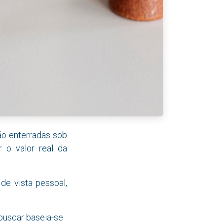
ão enterradas sob
r o valor real da
e vista pessoal,
.
buscar baseia-se