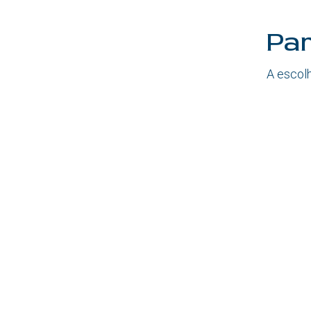
Par
A escol
Links úteis
Contacto
Política de privacidade
Política de cookies
Política de segurança
Aviso Lega
l