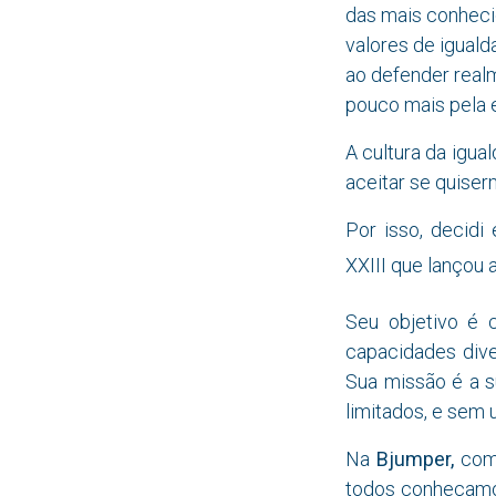
das mais conheci
valores de iguald
ao defender realm
pouco mais pela 
A cultura da igua
aceitar se quise
Por isso, decidi
XXIII que lançou 
Seu objetivo é 
capacidades div
Sua missão é a s
limitados, e sem 
Na
Bjumper,
come
todos conheçamo