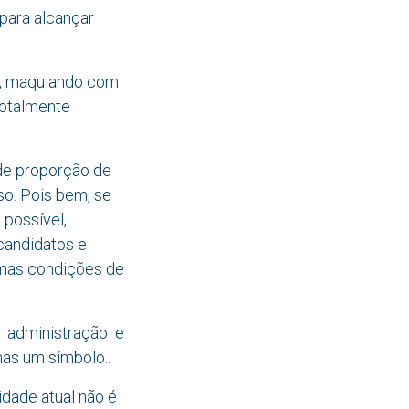
 para alcançar
vo, maquiando com
totalmente
de proporção de
so. Pois bem, se
 possível,
candidatos e
smas condições de
 administração e
as um símbolo..
dade atual não é