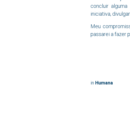
concluir alguma
iniciativa, divul
Meu compromisso
passarei a fazer 
Let 
in
Humana