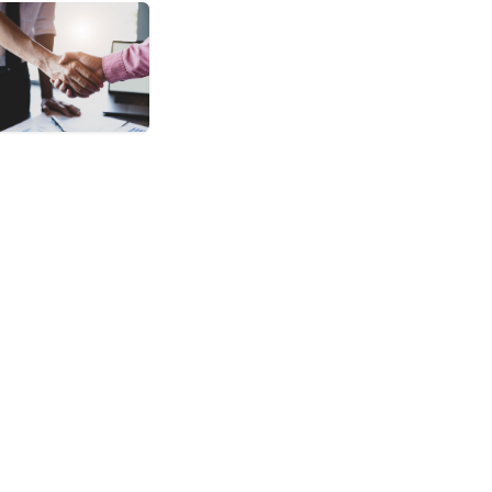
parte da nossa equipa?
bom ambiente de trabalho, e se
ela tecnologia em Data Centers, a
lugar.
mprego