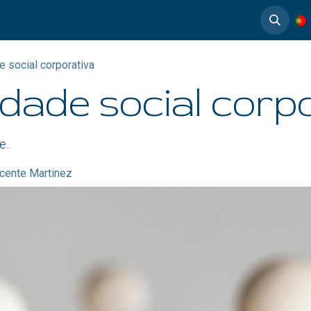
timedia
Casos de éxito
 social corporativa
dade social corp
..
cente Martinez