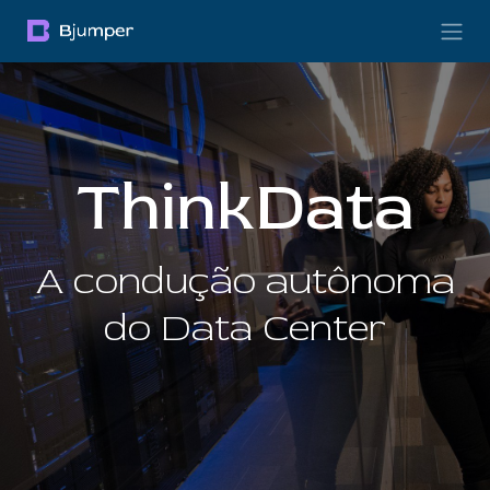
Pular para o conteúdo
ThinkData
A condução autônoma
do Data Center