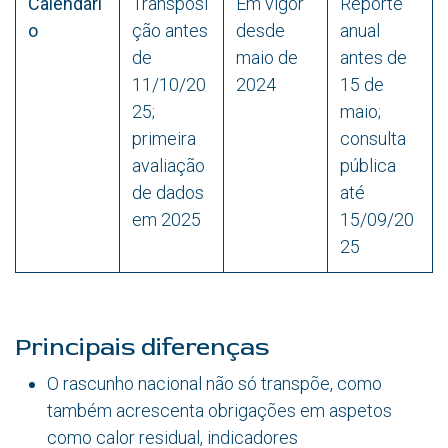
Calendári
Transposi
Em vigor
Reporte
o
ção antes
desde
anual
de
maio de
antes de
11/10/20
2024
15 de
25;
maio;
primeira
consulta
avaliação
pública
de dados
até
em 2025
15/09/20
25
Principais diferenças
O rascunho nacional não só transpõe, como
também acrescenta obrigações em aspetos
como calor residual, indicadores