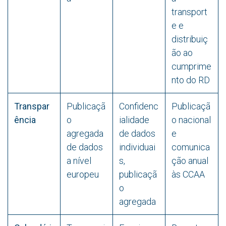
transport
e e
distribuiç
ão ao
cumprime
nto do RD
Transpar
Publicaçã
Confidenc
Publicaçã
ência
o
ialidade
o nacional
agregada
de dados
e
de dados
individuai
comunica
a nível
s,
ção anual
europeu
publicaçã
às CCAA
o
agregada