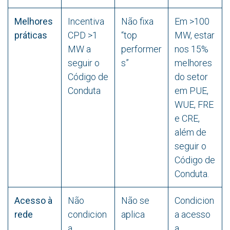
Melhores
Incentiva
Não fixa
Em >100
práticas
CPD >1
“top
MW, estar
MW a
performer
nos 15%
seguir o
s”
melhores
Código de
do setor
Conduta
em PUE,
WUE, FRE
e CRE,
além de
seguir o
Código de
Conduta
.
Acesso à
Não
Não se
Condicion
rede
condicion
aplica
a acesso
a
a