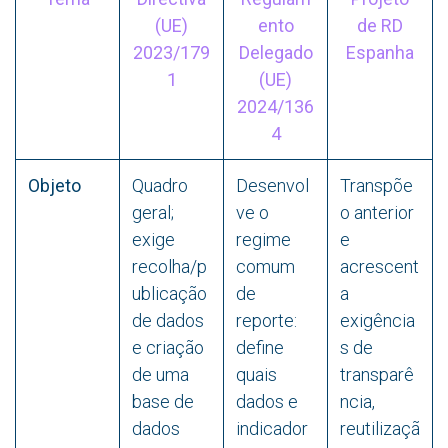
(UE)
ento
de RD
2023/179
Delegado
Espanha
1
(UE)
2024/136
4
Objeto
Quadro
Desenvol
Transpõe
geral;
ve o
o anterior
exige
regime
e
recolha/p
comum
acrescent
ublicação
de
a
de dados
reporte:
exigência
e criação
define
s de
de uma
quais
transparê
base de
dados e
ncia,
dados
indicador
reutilizaçã