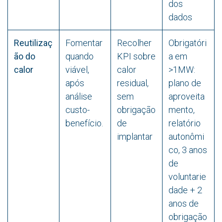
dos
dados
Reutilizaç
Fomentar
Recolher
Obrigatóri
ão do
quando
KPI sobre
a em
calor
viável,
calor
>1MW:
após
residual,
plano de
análise
sem
aproveita
custo-
obrigação
mento,
benefício.
de
relatório
implantar
autonômi
co, 3 anos
de
voluntarie
dade + 2
anos de
obrigação