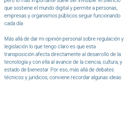
pero lo más importante suele ser invisible: el silencio
que sostiene el mundo digital y permite a personas,
empresas y organismos públicos seguir funcionando
cada día.
Más allá de dar mi opinión personal sobre regulación y
legislación lo que tengo claro es que esta
transposición afecta directamente al desarrollo de la
tecnología y con ella al avance de la ciencia, cultura, y
estado de bienestar. Por eso, más allá de debates
técnicos y jurídicos, conviene recordar algunas ideas:
El sector del Data Center es un gran consumidor
de energía efectivamente, pero el compromiso del
sector por la eficiencia energética y la sostenibilidad
va implícito en su ADN, aunque en ocasiones
simplemente sea por puro egoísmo, ya que la energía