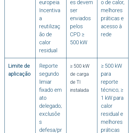
europeia.
es devem
o de calor,
Incentiva
ser
melhores
a
enviados
práticas e
reutilizaç
pelos
acesso à
ão de
CPD ≥
rede
calor
500 kW
residual
Limite de
Reporte
≥ 500 kW
≥ 500 kW
aplicação
segundo
para
de carga
limiar
reporte
de TI
fixado em
técnico; ≥
instalada
ato
1 kW para
delegado;
calor
exclusõe
residual e
s
melhores
defesa/pr
práticas