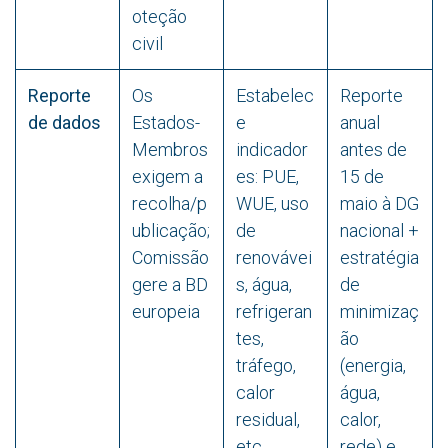
oteção
civil
Reporte
Os
Estabelec
Reporte
de dados
Estados-
e
anual
Membros
indicador
antes de
exigem a
es: PUE,
15 de
recolha/p
WUE, uso
maio à DG
ublicação;
de
nacional +
Comissão
renovávei
estratégia
gere a BD
s, água,
de
europeia
refrigeran
minimizaç
tes,
ão
tráfego,
(energia,
calor
água,
residual,
calor,
etc.
rede) e