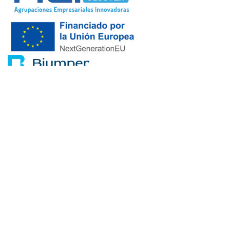
in
Sustentabilidade
Ler o próximo
MPGM e DCIM: A