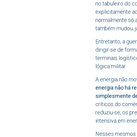
no tabuleiro do 
explicitamente ao
normalmente só a
também mudou; já 
Entretanto, a gue
dirigir-se de form
terminais logísti
lógica militar.
A energia não mov
energia não há r
simplesmente de
críticos do comér
reduziu-se, os pr
intensiva em ener
Nesses mesmos di