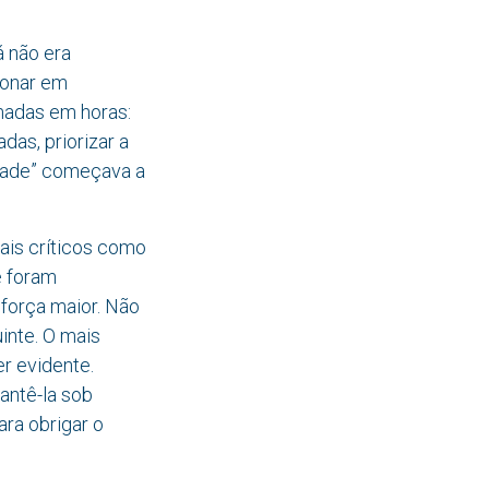
á não era
ionar em
madas em horas:
das, priorizar a
lidade” começava a
ais críticos como
e foram
força maior. Não
inte. O mais
r evidente.
antê-la sob
ara obrigar o