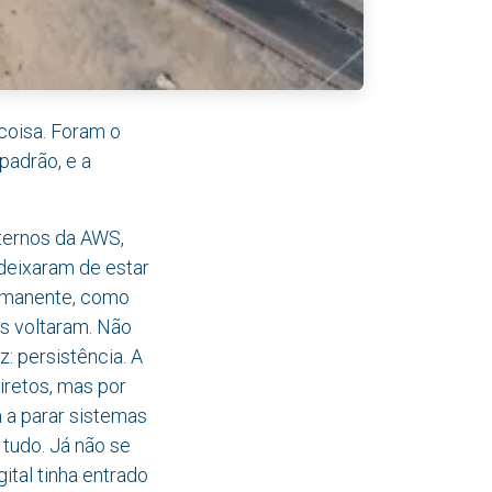
coisa. Foram o
padrão, e a
ternos da AWS,
 deixaram de estar
ermanente, como
es voltaram. Não
: persistência. A
iretos, mas por
 a parar sistemas
tudo. Já não se
gital tinha entrado