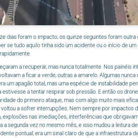
ze dias foram o impacto; os quinze seguintes foram outra 
er se tudo aquilo tinha sido um acidente ou o início de um 
rapidamente.
çaram a recuperar, mas nunca totalmente. Nos painéis in
oltavam a ficar a verde, outras a amarelo. Algumas nunca
era um apagão total, mas uma espécie de instabilidade p
ra estivesse a tentar respirar sob pressão. E então os dron
idade do primeiro ataque, mas com algo muito mais eficaz
 voltou a sofrer interrupções. Nem sempre por impactos d
, explosões nas imediações, interferências que obrigavam
a a segunda vez no mesmo mês, e isso mudou a leitura de 
dente pontual; era um sinal claro de que a infraestrutura di