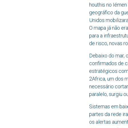
houthis no Iémen 
geográfico da gue
Unidos mobilizara
O mapa já não era
para a infraestru
de risco, novas r
Debaixo do mar, 
confirmados de c
estratégicos com
2Africa, um dos 
necessário corta
paralelo, surgiu o
Sistemas em baix
partes da rede ir
os alertas aument