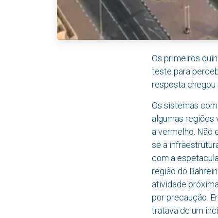
Os primeiros quin
teste para perceb
resposta chegou 
Os sistemas come
algumas regiões v
a vermelho. Não 
se a infraestrutu
com a espetacular
região do Bahrein
atividade próxima
por precaução. Er
tratava de um inci