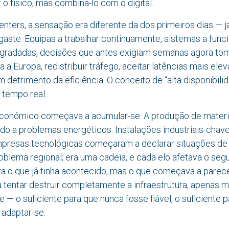
 o físico, mas combiná-lo com o digital.
nters, a sensação era diferente da dos primeiros dias — j
gaste. Equipas a trabalhar continuamente, sistemas a func
gradadas, decisões que antes exigiam semanas agora to
a Europa, redistribuir tráfego, aceitar latências mais eleva
m detrimento da eficiência. O conceito de “alta disponibi
 tempo real.
económico começava a acumular-se. A produção de materi
ido a problemas energéticos. Instalações industriais-chav
mpresas tecnológicas começaram a declarar situações de 
blema regional; era uma cadeia, e cada elo afetava o segu
ra o que já tinha acontecido, mas o que começava a parece
tentar destruir completamente a infraestrutura, apenas m
 — o suficiente para que nunca fosse fiável, o suficiente p
 adaptar-se.