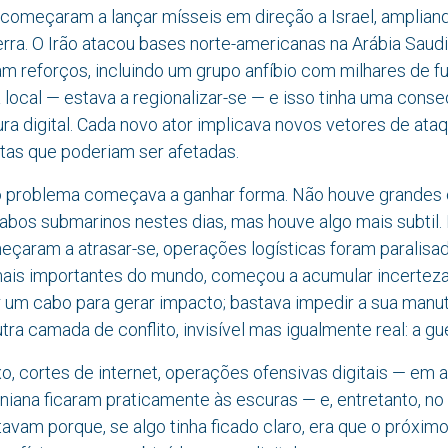
começaram a lançar mísseis em direção a Israel, ampliand
rra. O Irão atacou bases norte-americanas na Arábia Saudi
m reforços, incluindo um grupo anfíbio com milhares de fuz
 local — estava a regionalizar-se — e isso tinha uma conse
tura digital. Cada novo ator implicava novos vetores de ata
otas que poderiam ser afetadas.
o problema começava a ganhar forma. Não houve grandes 
abos submarinos nestes dias, mas houve algo mais subtil.
eçaram a atrasar-se, operações logísticas foram paralisa
mais importantes do mundo, começou a acumular incerteza
r um cabo para gerar impacto; bastava impedir a sua man
utra camada de conflito, invisível mas igualmente real: a gu
o, cortes de internet, operações ofensivas digitais — em
aniana ficaram praticamente às escuras — e, entretanto, n
avam porque, se algo tinha ficado claro, era que o próxim