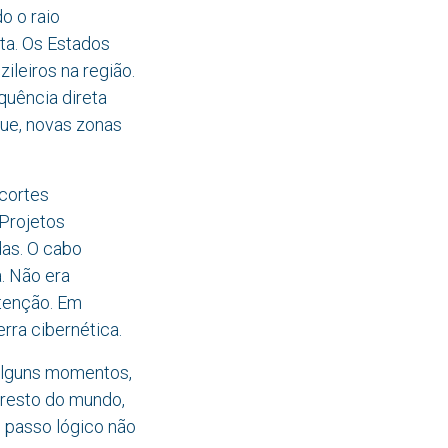
o o raio
ta. Os Estados
ileiros na região.
quência direta
que, novas zonas
cortes
 Projetos
das. O cabo
. Não era
utenção. Em
erra cibernética.
 alguns momentos,
o resto do mundo,
o passo lógico não