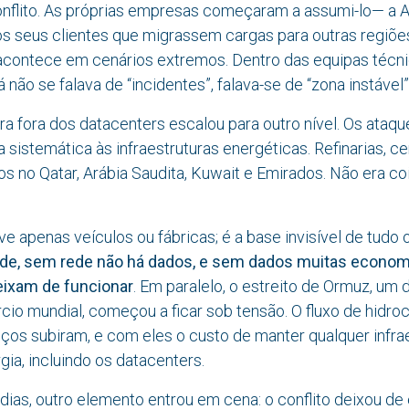
conflito. As próprias empresas começaram a assumi-lo— 
s seus clientes que migrassem cargas para outras regiões
contece em cenários extremos. Dentro das equipas técni
não se falava de “incidentes”, falava-se de “zona instável”
rra fora dos datacenters escalou para outro nível. Os ata
a sistemática às infraestruturas energéticas. Refinarias, ce
cos no Qatar, Arábia Saudita, Kuwait e Emirados. Não era co
e apenas veículos ou fábricas; é a base invisível de tudo 
ede, sem rede não há dados, e sem dados muitas econom
ixam de funcionar
. Em paralelo, o estreito de Ormuz, um
cio mundial, começou a ficar sob tensão. O fluxo de hidr
eços subiram, e com eles o custo de manter qualquer infra
gia, incluindo os datacenters.
as, outro elemento entrou em cena: o conflito deixou de 