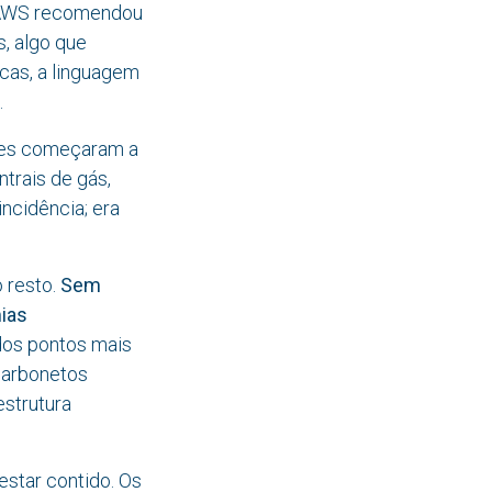
a AWS recomendou
, algo que
cas, a linguagem
.
ques começaram a
ntrais de gás,
incidência; era
o resto.
Sem
ias
 dos pontos mais
ocarbonetos
estrutura
estar contido. Os