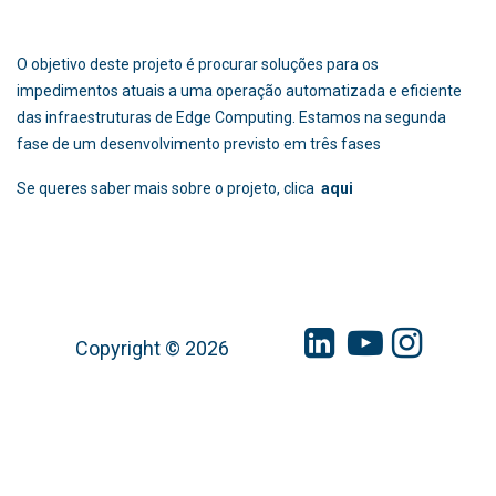
Referência DC-AIOPS
: AEI-010500-2022b-214
Referência DC-AIOPS II:
AEI-010500-2023-167
O objetivo deste projeto é procurar soluções para os
impedimentos atuais a uma operação automatizada e eficiente
das infraestruturas de Edge Computing. Estamos na segunda
fase de um desenvolvimento previsto em três fases
Se queres saber mais sobre o projeto, clica
aqui
Copyright © 2026