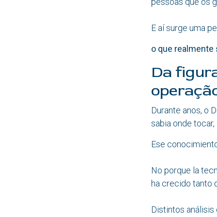
pessoas que os g
E aí surge uma p
o que realmente 
Da figur
operaçã
Durante anos, o D
sabia onde tocar,
Ese conocimiento 
No porque la tecn
ha crecido tanto 
Distintos análisis