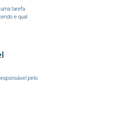
 uma tarefa
cendo e qual
l
 responsável pelo