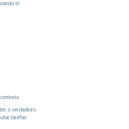
ustando el
contexto.
er, o verdadeiro
cutar tarefas