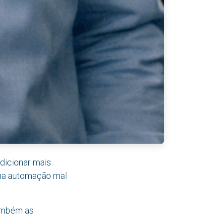
icionar mais
uma automação mal
ambém as