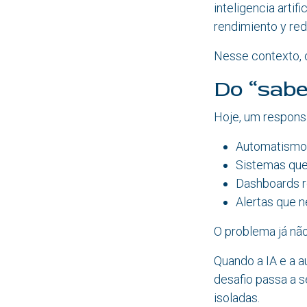
inteligencia artif
rendimiento y red
Nesse contexto, 
Do “sabe
Hoje, um responsá
Automatismo
Sistemas qu
Dashboards r
Alertas que 
O problema já não
Quando a IA e a 
desafio passa a s
isoladas.