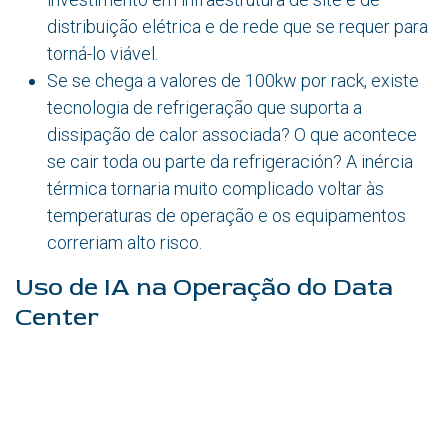
distribuição elétrica e de rede que se requer para
torná-lo viável.
Se se chega a valores de 100kw por rack, existe
tecnologia de refrigeração que suporta a
dissipação de calor associada? O que acontece
se cair toda ou parte da refrigeración? A inércia
térmica tornaria muito complicado voltar às
temperaturas de operação e os equipamentos
correriam alto risco.
Uso de IA na Operação do Data
Center
Inputs y Outputs: O que a IA pode contribuir
Muito se fala sobre o que a IA representará para a
infraestrutura dos Data Centers, no entanto, pouco se