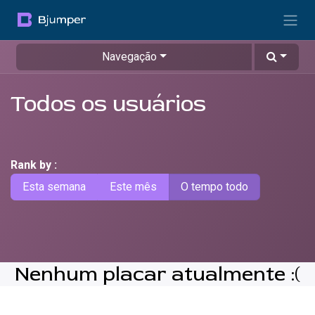
Pular para o conteúdo
Navegação
Todos os usuários
Rank by :
Esta semana
Este mês
O tempo todo
Nenhum placar atualmente :(