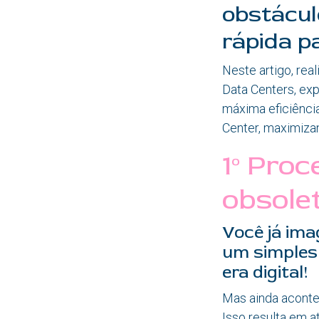
obstácul
rápida p
Neste artigo, re
Data Centers, exp
máxima eficiência
Center, maximiza
​1º Pro
obsolet
Você já ima
um simples
era digital!
Mas ainda acontec
Isso resulta em a