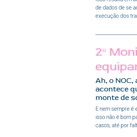
de dados de se a
execução dos trab
2º Mon
equipa
Ah, o NOC, 
acontece q
monte de so
E nem sempre é e
isso não é bom p
casos, até por fa