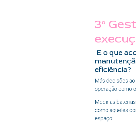
3º Gest
execuç
E o que aco
manutenção
eficiência?
Más decisões ao 
operação como out
Medir as baterias
como aqueles con
espaço!