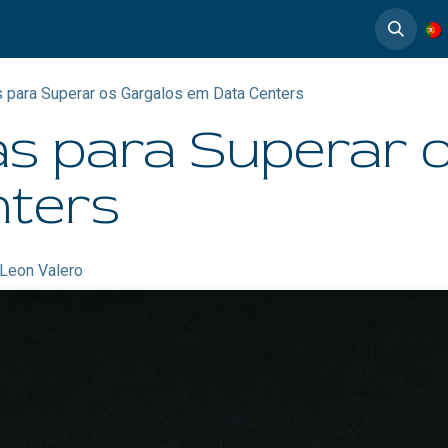
timedia
Casos de éxito
s para Superar os Gargalos em Data Centers
as para Superar 
ters
 Leon Valero