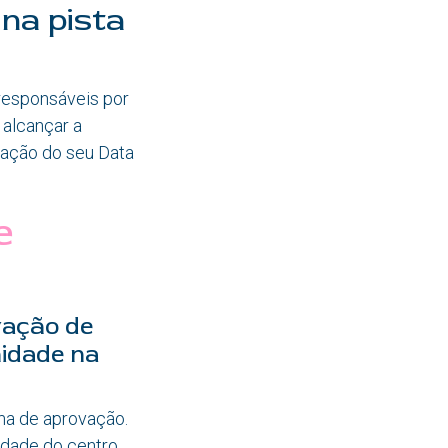
na pista
 responsáveis por
 alcançar a
ração do seu Data
e
vação de
idade na
ma de aprovação.
idade do centro