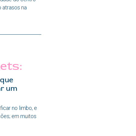
 atrasos na
ets:
 que
ar um
icar no limbo, e
ções; em muitos