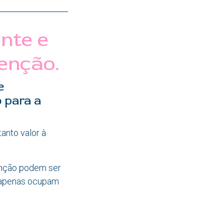
ente e
enção.
e
 para a
anto valor à
tenção podem ser
 apenas ocupam