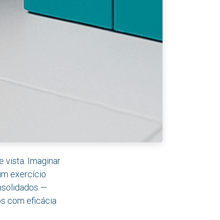
 vista. Imaginar
um exercício
nsolidados —
os com eficácia