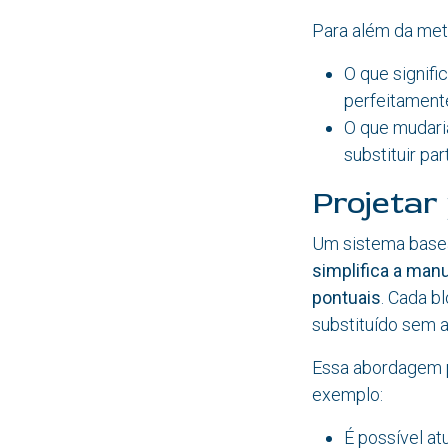
Para além da metá
O que signifi
perfeitament
O que mudaria
substituir pa
Projetar
Um sistema basea
simplifica a man
pontuais
. Cada b
substituído sem af
Essa abordagem p
exemplo:
É possível at