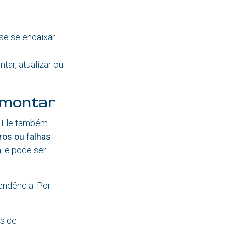
sse se encaixar
ar, atualizar ou
emontar
. Ele também
ros ou falhas
, e pode ser
ndência. Por
es de