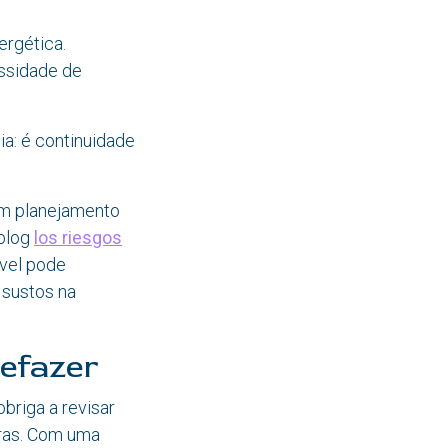
rgética.
ssidade de
ia: é continuidade
em planejamento
 blog
los riesgos
vel pode
 sustos na
refazer
briga a revisar
iras. Com uma