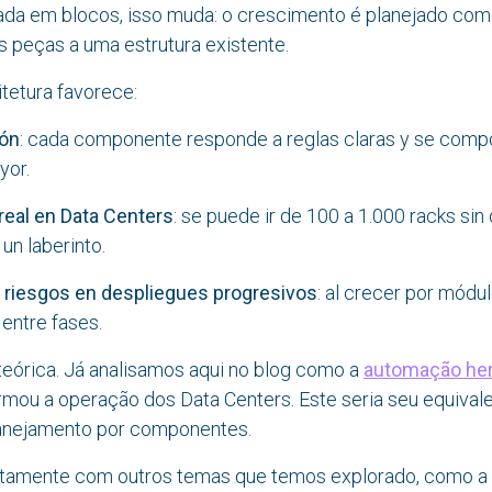
a em blocos, isso muda: o crescimento é planejado co
 peças a uma estrutura existente.
itetura favorece:
ión
: cada componente responde a reglas claras y se comp
yor.
 real en Data Centers
: se puede ir de 100 a 1.000 racks sin
un laberinto.
 riesgos en despliegues progresivos
: al crecer por módu
 entre fases.
teórica. Já analisamos aqui no blog como a
automação he
rmou a operação dos Data Centers. Este seria seu equiva
planejamento por componentes.
etamente com outros temas que temos explorado, como a 