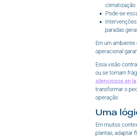
climatização.
Pode-se esca
Intervenções
paradas gerai
Em um ambiente on
operacional garan
Essa visão contr
ou se tornam frá
silenciosos en l
transformar o peq
operação.
Uma lógi
Em muitos context
plantas, adaptar 