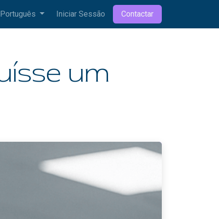
Português
Iniciar Sessão
Contactar
ruísse um