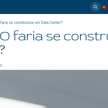
timedia
Casos de éxito
faria se construísse um Data Center?
O faria se const
?
ro