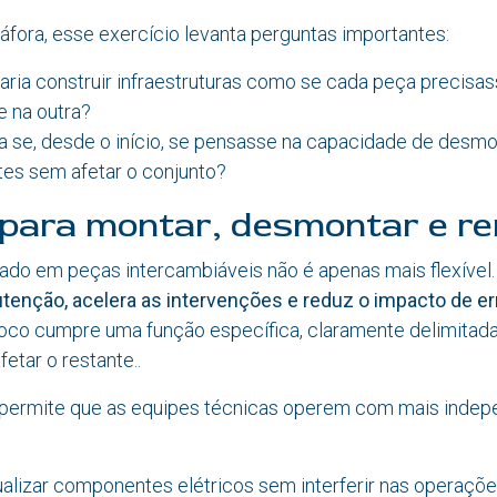
fora, esse exercício levanta perguntas importantes:
caria construir infraestruturas como se cada peça precisa
e na outra?
 se, desde o início, se pensasse na capacidade de desmont
rtes sem afetar o conjunto?
 para montar, desmontar e r
do em peças intercambiáveis não é apenas mais flexível
utenção, acelera as intervenções e reduz o impacto de er
loco cumpre uma função específica, claramente delimitada
etar o restante..
ermite que as equipes técnicas operem com mais indepe
ualizar componentes elétricos sem interferir nas operaçõ