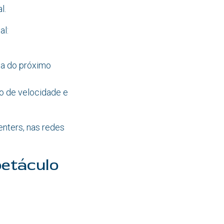
l.
al:
la do próximo
o de velocidade e
enters, nas redes
petáculo