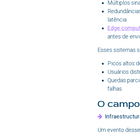
Múltiplos sin
Redundâncias 
latência.
Edge comput
antes de envi
Esses sistemas sã
Picos altos 
Usuários dis
Quedas parcia
falhas.
O campo 
Infraestructura
Um evento desse 