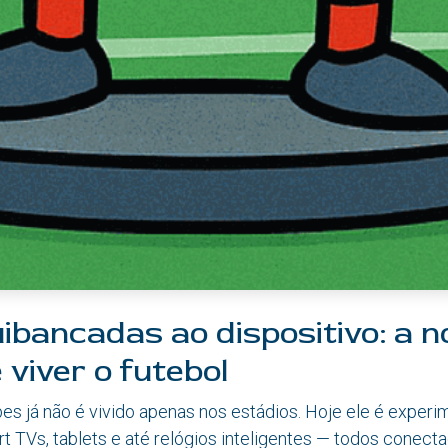
ibancadas ao dispositivo: a n
 viver o futebol
es já não é vivido apenas nos estádios. Hoje ele é exper
rt TVs, tablets e até relógios inteligentes — todos conect