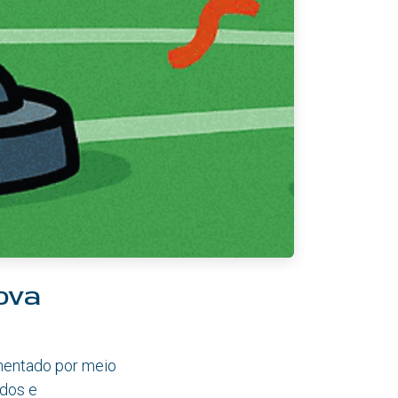
ova
imentado por meio
ados e