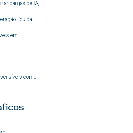
tar cargas de IA,
eração líquida
áveis em
 sensíveis como
ficos
bém