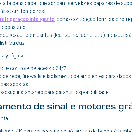
e alta densidade: que abrigam servidores capazes de supor
álise em tempo real.
refrigeração inteligente
, como contenção térmica e refrig
r o consumo.
rconexão redundantes (leaf-spine, fabric, etc.), indispens
istribuídas.
a y lógica
o e controle de acesso 24/7.
de rede, firewalls e isolamento de ambientes para dados
 das apostas.
ackup instantâneo para garantir disponibilidade.
mento de sinal e motores grá
enta
alidade 4K para milhões não é só largura de banda, é tam