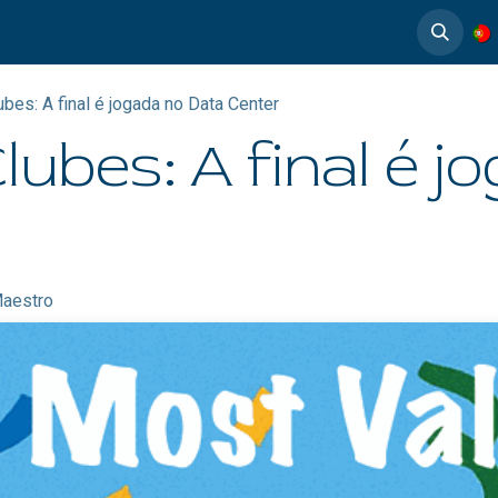
timedia
Casos de éxito
bes: A final é jogada no Data Center
lubes: A final é j
aestro