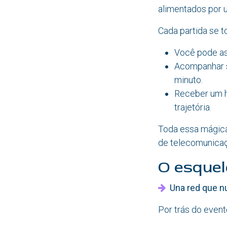
alimentados por um
Cada partida se t
Você pode as
Acompanhar s
minuto.
Receber um h
trajetória.
Toda essa mágica
de telecomunicaçõ
O esquel
Una red que n
Por trás do event