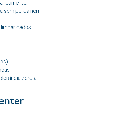
ltaneamente.
ega sem perda nem
 limpar dados
os).
neas.
olerância zero a
enter