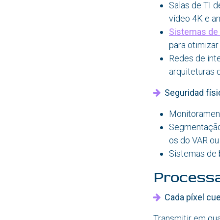
Salas de TI d
vídeo 4K e an
Sistemas de 
para otimiza
Redes de inte
arquiteturas d
Seguridad físic
Monitorament
Segmentação 
os do VAR ou
Sistemas de b
Processa
Cada píxel cu
Transmitir em qu