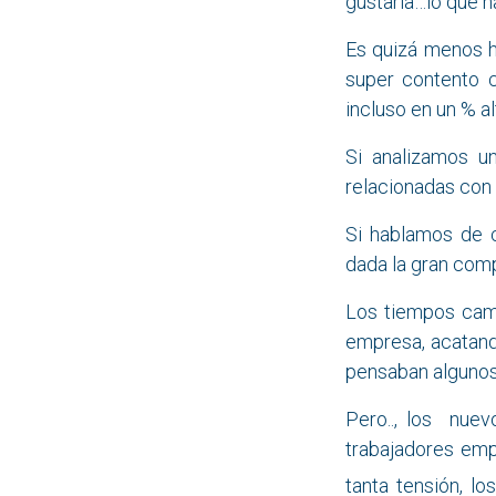
gustaría…lo que h
Es quizá menos ha
super contento 
incluso en un % a
Si analizamos u
relacionadas con 
Si hablamos de 
dada la gran comp
Los tiempos camb
empresa, acatand
pensaban algunos
Pero.., los nue
trabajadores emp
tanta tensión, l