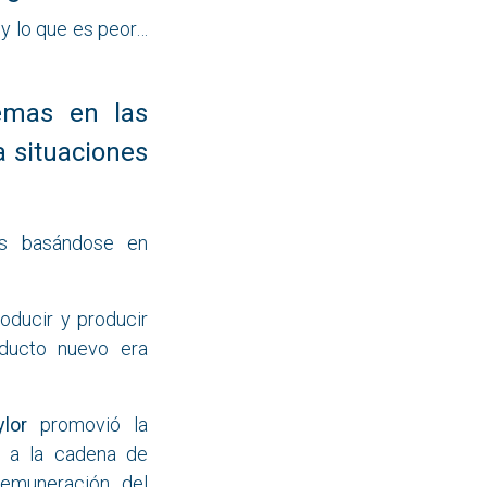
y lo que es peor…
emas en las
 situaciones
as basándose en
roducir y producir
oducto nuevo era
ylor
promovió la
o a la cadena de
remuneración del