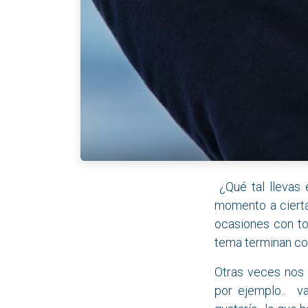
¿Qué tal llevas 
momento a cierta
ocasiones con to
tema terminan co
Otras veces nos
por ejemplo.. v