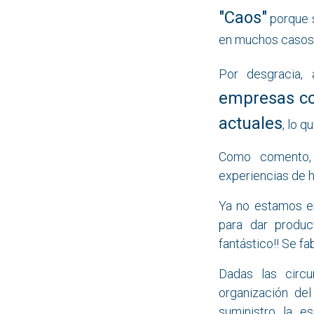
"Caos"
porque s
en muchos casos 
Por desgracia,
empresas co
actuales
, lo q
Como comento, 
experiencias de 
Ya no estamos en 
para dar produc
fantástico!! Se fa
Dadas las circu
organización de
suministro la e