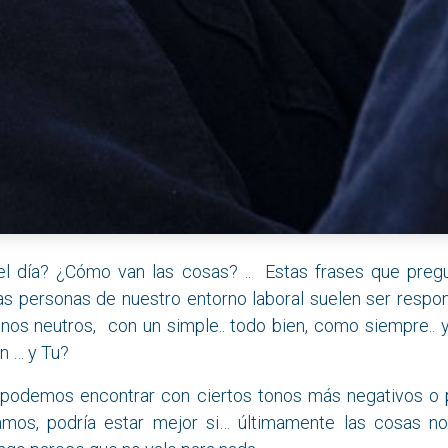
el día? ¿Cómo van las cosas? .. Estas frases que pre
s personas de nuestro entorno laboral suelen ser resp
nos neutros, con un simple.. todo bien, como siempre.. 
n … y Tu?
 podemos encontrar con ciertos tonos más negativos o 
amos, podría estar mejor si… últimamente las cosas 