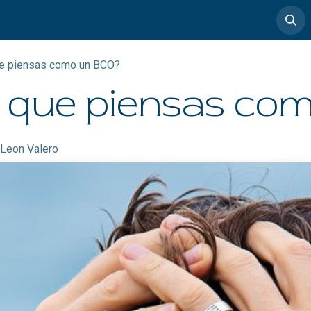
timedia
Casos de éxito
ue piensas como un BCO?
os que piensas c
 Leon Valero