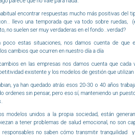
ago parece que no vale para nada..
bitual encontrar respuestas mucho más positivas del tipo.
con… llevo una temporada que va todo sobre ruedas, (e
lto, no suelen ser muy verdaderas en el fondo…verdad?
n poco estas situaciones, nos damos cuenta de que 
los cambios que ocurren en nuestro día a día
cambios en las empresas nos damos cuenta que cada 
etitividad existente y los modelos de gestión que utilizan
ian, ya han quedado atrás esos 20-30 o 40 años traba
o ordenes sin pensar, pero eso sí, manteniendo un puest
..
vos modelos unidos a la propia sociedad, están gene
iezan a tener problemas de salud emocional, no son ca
os responsables no saben cómo transmitir tranquilidad 