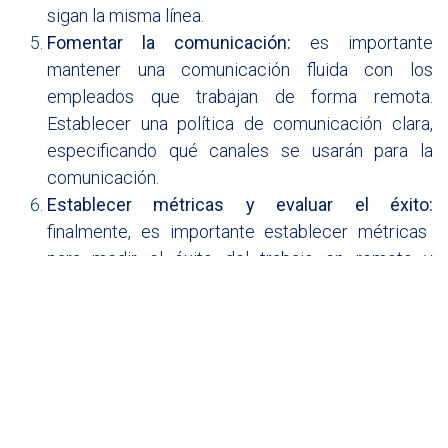
sigan la misma línea.
Fomentar la comunicación:
es importante
mantener una comunicación fluida con los
empleados que trabajan de forma remota.
Establecer una política de comunicación clara,
especificando qué canales se usarán para la
comunicación.
Establecer métricas y evaluar el éxito:
finalmente, es importante establecer métricas
para medir el éxito del trabajo en remoto y
evaluar regularmente los resultados. Esto ayudará
a identificar posibles áreas de mejora y a
garantizar que se están alanzando los objetivos
establecidos.
Siguiendo estos pasos, una organización puede
implementar con éxito el trabajo en remoto y