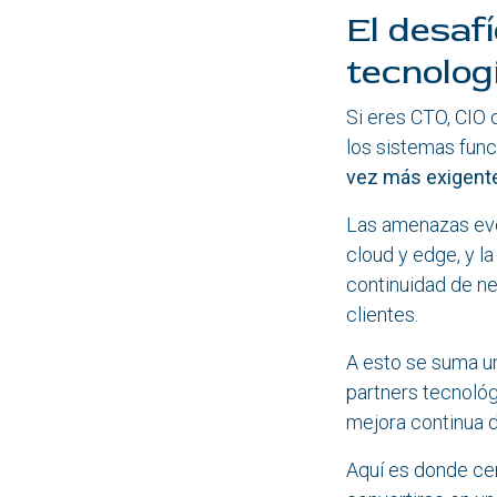
El desafí
tecnolog
Si eres CTO, CIO 
los sistemas func
vez más exigent
Las amenazas evol
cloud y edge, y la
continuidad de ne
clientes.
A esto se suma un
partners tecnológi
mejora continua d
Aquí es donde ce