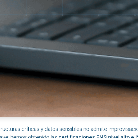
tructuras críticas y datos sensibles no admite improvisaci
ave: hemos obtenido las
certificaciones ENS nivel alto e