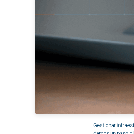
Gestionar infraes
damos un paso cl