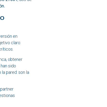
ón.
so
versión en
etivo claro:
ríticos.
nca, obtener
 han sido
la pared: son la
 partner
estionas