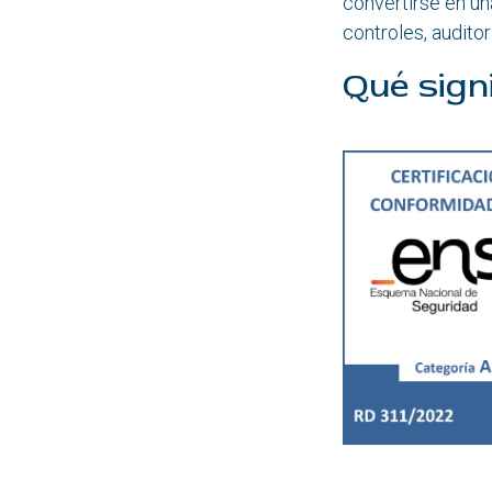
convertirse en u
controles, audito
Qué sign