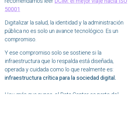
recomendamos leer
DCiM: el mejor viaje hacia ISO
50001
Digitalizar la salud, la identidad y la administración
pública no es solo un avance tecnológico. Es un
compromiso.
Y ese compromiso solo se sostiene si la
infraestructura que lo respalda está diseñada,
operada y cuidada como lo que realmente es:
infraestructura crítica para la sociedad digital.
Hoy, más que nunca, el Data Center es parte del
sistema de salud, del sistema de justicia, del sistema
educativo y del vínculo entre Estado y ciudadanía. No
puede fallar. No debe ser invisible. Y, sobre todo,
debe
estar a la altura de la confianza que la sociedad
deposita en él sin saberlo
.