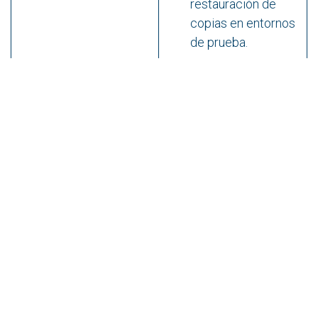
restauración de
copias en entornos
de prueba.
Gestión y
Monitorización en
monitorización (DCiM)
tiempo real de
activos y
consumos.
Alarmas
predictivas sobre
condiciones
anómalas
(temperatura,
batería, carga).
Automatización de
conmutación de