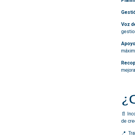
Planif
Gesti
Voz de
gestio
Apoyo
máximo
Recop
mejora
¿
📄
Inc
de cre
📍 Tra