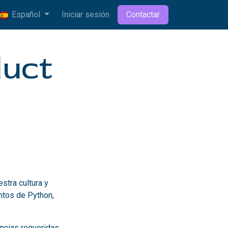
Español
Iniciar sesión
Contactar
duct
stra cultura y
entos de Python,
ncias requeridas