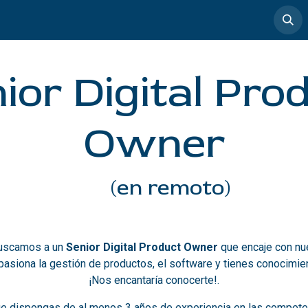
timedia
Casos de éxito
ior Digital Pro
Owner
(en remoto)
buscamos a un
Senior Digital Product Owner
que encaje con nue
apasiona la gestión de productos, el software y tienes conocimi
¡Nos encantaría conocerte!.
e dispongas de al menos 3 años de experiencia en las compete