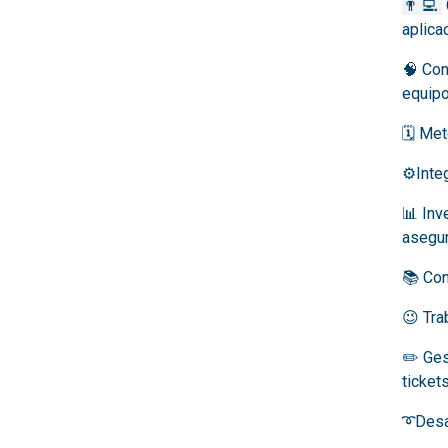
👨‍💻
aplica
🧠 Con
equipo
🗓️ Me
⚙️Inte
📊 Inv
asegur
📚 Con
😉 Tra
✏️ Ges
tickets
➰Desar