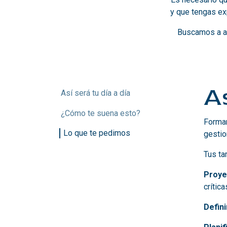
y que tengas ex
Buscamos a al
As
Así será tu día a día
¿Cómo te suena esto?
Formar
Lo que te pedimos
gestio
Tus ta
Proye
crític
Defini