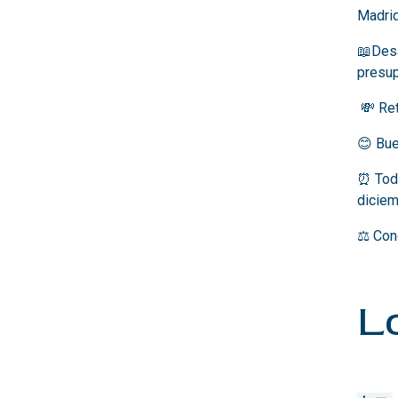
Madrid
📖Desa
presup
💸
Ret
😊 Bue
⏰ Todo
diciem
⚖️
Conc
L