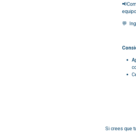
📢Comu
equipo
💬
Ingl
Consi
A
c
C
Si crees que t