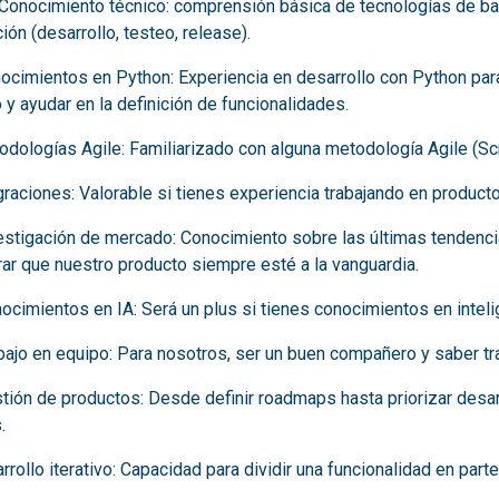
Conocimiento técnico: comprensión básica de tecnologías de back
ción (desarrollo, testeo, release).
ocimientos en Python: Experiencia en desarrollo con Python par
 y ayudar en la definición de funcionalidades.
todologías Agile: Familiarizado con alguna metodología Agile (Scr
graciones: Valorable si tienes experiencia trabajando en produc
estigación de mercado: Conocimiento sobre las últimas tendenci
ar que nuestro producto siempre esté a la vanguardia.
ocimientos en IA: Será un plus si tienes conocimientos en intelige
bajo en equipo: Para nosotros, ser un buen compañero y saber tr
tión de productos: Desde definir roadmaps hasta priorizar desarr
.
rollo iterativo: Capacidad para dividir una funcionalidad en par