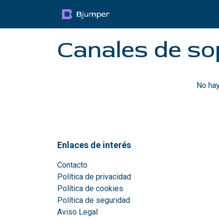
Ir al contenido
Productos
Blog
Mul
Canales de so
No hay
Enlaces de interés
Contacto
Política de privacidad
Política de cookies
Política de seguridad
Aviso Lega
l