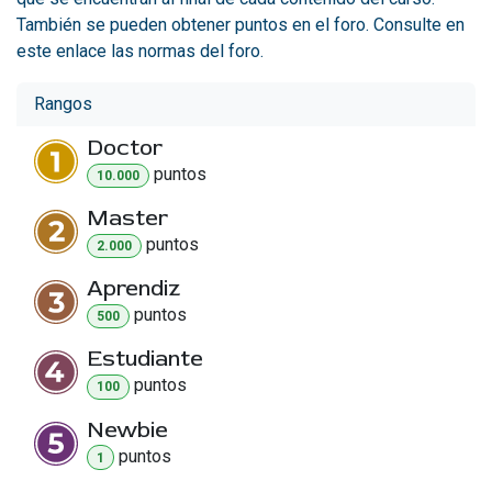
También se pueden obtener puntos en el foro. Consulte en
este enlace las normas del foro.
Rangos
Doctor
punto
s
10.000
Master
punto
s
2.000
Aprendiz
punto
s
500
Estudiante
punto
s
100
Newbie
punto
s
1