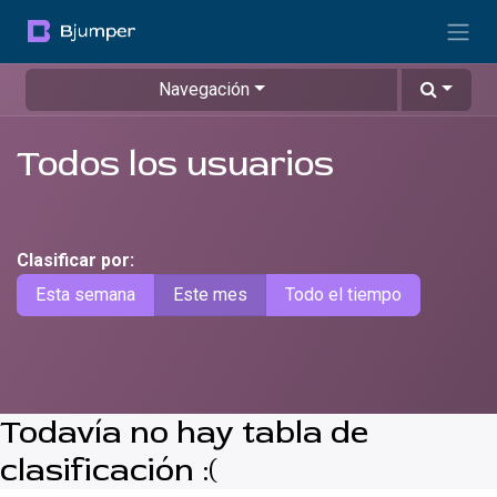
Ir al contenido
Navegación
Todos los usuarios
Clasificar por:
Esta semana
Este mes
Todo el tiempo
Todavía no hay tabla de
clasificación :(