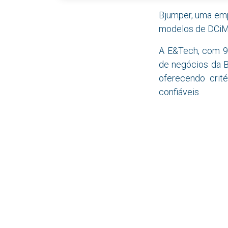
Bjumper, uma empr
modelos de DCiM
A E&Tech, com 9 
de negócios da B
oferecendo crit
confiáveis