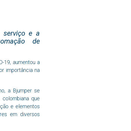
 serviço e a
tomação de
ID-19, aumentou a
or importância na
no, a Bjumper se
a colombiana que
ração e elementos
ores em diversos