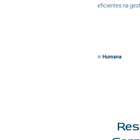
eficientes na ges
Let 
in
Humana
Res