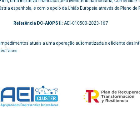
S II,
uma iniciativa financiada pelo Ministério da Indústria, Comércio 
dústria espanhola, e com o apoio da União Europeia através do Plano de
-214
Referência DC-AIOPS II:
AEI-010500-2023-167
os impedimentos atuais a uma operação automatizada e eficiente das i
rês fases