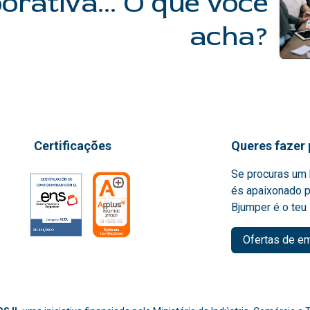
orativa... O que você
acha?
Certificações
Queres fazer 
Se procuras um 
és apaixonado p
Bjumper é o teu 
Ofertas de e