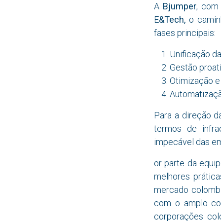
A
Bjumper
, com 
E
&Tech,
o caminh
fases principais:
Unificação da
Gestão proati
Otimização e 
Automatizaçã
Para a direção d
termos de infra
impecável das em
or parte da equi
melhores prática
mercado colombia
com o amplo c
corporações col