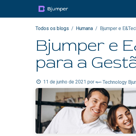
Pular para o conteúdo
Productos
Blog
Mul
Todos os blogs
Humana
Bjumper e E&Tech
Bjumper e E
para a Gestã
11 de junho de 2021
por
Technology Bjum