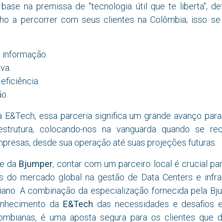
base na premissa de "tecnologia útil que te liberta", de
o a percorrer com seus clientes na Colômbia; isso se
 informação.
va.
eficiência.
o.
a E&Tech, essa parceria significa um grande avanço par
estrutura, colocando-nos na vanguarda quando se r
presas, desde sua operação até suas projeções futuras.
pe da
Bjumper
, contar com um parceiro local é crucial pa
s do mercado global na gestão de Data Centers e infra
no. A combinação da especialização fornecida pela Bj
onhecimento da
E&Tech
das necessidades e desafios e
ombianas, é uma aposta segura para os clientes que 