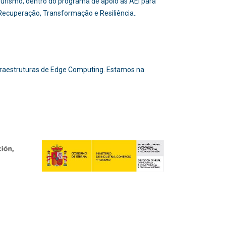
e Turismo, dentro do programa de apoio às AEI para
 Recuperação, Transformação e Resiliência..
nfraestruturas de Edge Computing. Estamos na