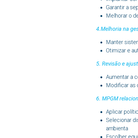
Garantir a se
Melhorar o de
4.Melhoria na ges
Manter siste
Otimizar e au
5. Revisão e ajus
Aumentar a co
Modificar as 
6. MPGM relacion
Aplicar polít
Selecionar d
ambienta
Escolher equ