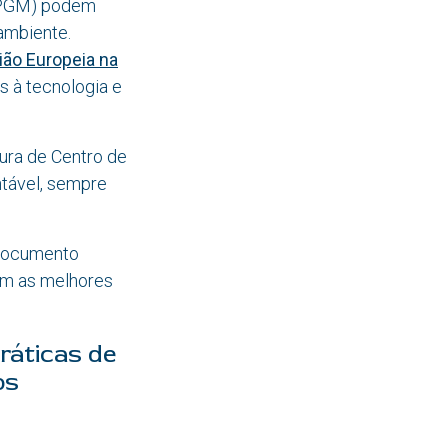
(MPGM) podem
ambiente.
ião Europeia na
 à tecnologia e
ura de Centro de
ntável, sempre
 documento
com as melhores
ráticas de
os