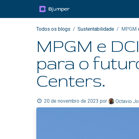
Pular para o conteúdo
Productos
Blog
Mul
Todos os blogs
Sustentabilidade
MPGM e 
MPGM e DCIM
para o futur
Centers.
20 de novembro de 2023
por
Octavio Jo