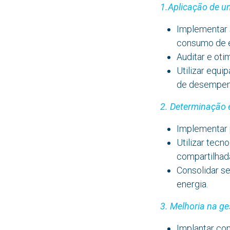
1.Aplicação de u
Implementar 
consumo de e
Auditar e oti
Utilizar equ
de desempen
2. Determinação 
Implementar p
Utilizar tecn
compartilhad
Consolidar s
energia.
3. Melhoria na ge
Implantar con