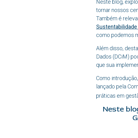
Neste blog, exp
tornar nossos ce
Também é relevan
Sustentabilidade
como podemos mi
Além disso, dest
Dados (DCiM) pod
que sua implement
Como introdução,
lançado pela Com
práticas em gest
Neste blo
G