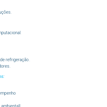
uções..
putacional.
e refrigeração..
ores..
os:
sempenho
ambientall.