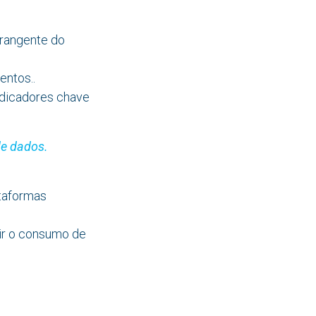
rangente do
entos..
ndicadores chave
de dados.
ataformas
ir o consumo de