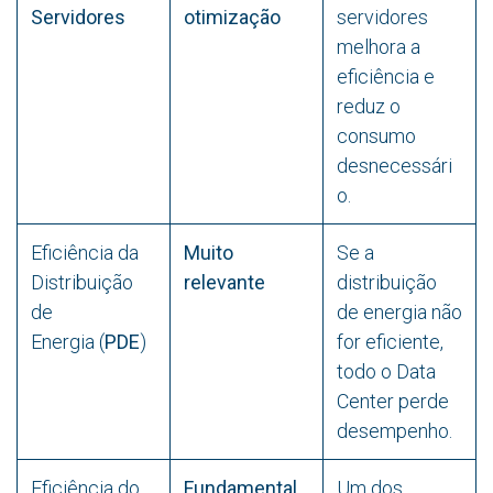
Servidores
otimização
servidores
melhora a
eficiência e
reduz o
consumo
desnecessári
o.
Eficiência da
Muito
Se a
Distribuição
relevante
distribuição
de
de energia não
Energia (
PDE
)
for eficiente,
todo o Data
Center perde
desempenho.
Eficiência do
Fundamental
Um dos