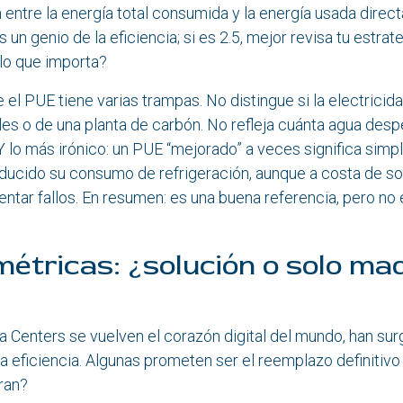
n entre la energía total consumida y la energía usada direc
s un genio de la eficiencia; si es 2.5, mejor revisa tu estrate
lo que importa?
e el PUE tiene varias trampas. No distingue si la electricid
es o de una planta de carbón. No refleja cuánta agua desp
 Y lo más irónico: un PUE “mejorado” a veces significa sim
educido su consumo de refrigeración, aunque a costa de s
ntar fallos. En resumen: es una buena referencia, pero no 
étricas: ¿solución o solo maq
 Centers se vuelven el corazón digital del mundo, han su
a eficiencia. Algunas prometen ser el reemplazo definitivo
ran?