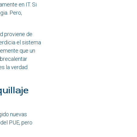
tamente en IT. Si
gia. Pero,
ad proviene de
erdicia el sistema
plemente que un
obrecalentar
es la verdad
uillaje
rgido nuevas
 del PUE, pero