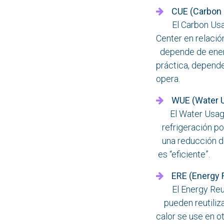
CUE (Carbon 
El Carbon Usag
Center en relaci
depende de energ
práctica, depen
opera.
WUE (Water U
El Water Usage
refrigeración po
una reducción d
es “eficiente”.
ERE (Energy 
El Energy Reuse
pueden reutiliza
calor se use en