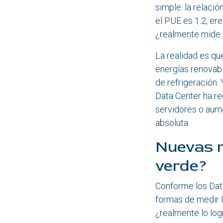
simple: la relació
el PUE es 1.2, ere
¿realmente mide 
La realidad es qu
energías renovabl
de refrigeración.
Data Center ha r
servidores o aume
absoluta.
Nuevas m
verde?
Conforme los Data
formas de medir l
¿realmente lo log