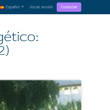
Español
Iniciar sesión
Contactar
ético:
2)