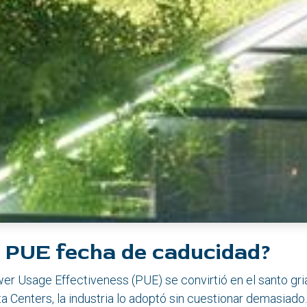
l PUE fecha de caducidad?
r Usage Effectiveness (PUE) se convirtió en el santo grial
a Centers, la industria lo adoptó sin cuestionar demasiado