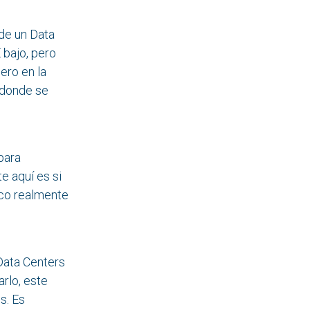
bono de un Data
PUE bajo, pero
ría, pero en la
l país donde se
tilizada para
ate aquí es si
trico realmente
los Data Centers
rdiciarlo, este
ernaderos. Es