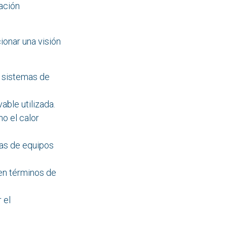
una ubicación
onar una visión
 los sistemas de
able utilizada.
a, como el calor
áreas de equipos
al en términos de
ra optimizar el