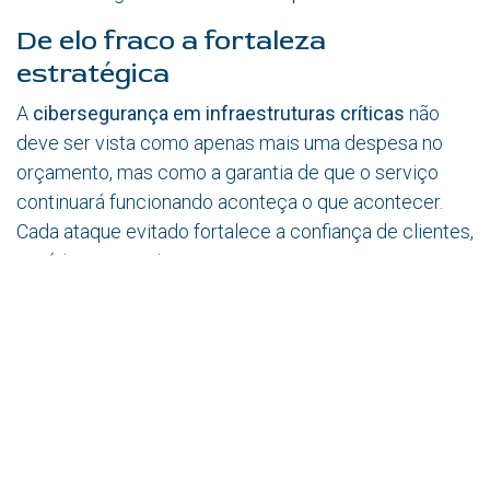
De elo fraco a fortaleza
estratégica
A
cibersegurança em infraestruturas críticas
não
deve ser vista como apenas mais uma despesa no
orçamento, mas como a garantia de que o serviço
continuará funcionando aconteça o que acontecer.
Cada ataque evitado fortalece a confiança de clientes,
usuários e parceiros.
Na Bjumper, temos isso muito claro: o Data Center
não pode se resignar a ser o elo fraco. Com resiliência
inteligente, gestão integrada e capacidade de
resposta em tempo real, pode se tornar o ponto
mais
sólido de toda a cadeia digital
. E esse caminho
começa com uma decisão: levar a segurança a sério