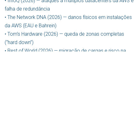
• InfoQ (2026) — ataques a múltiplos datacenters da AWS e
falha de redundância
• The Network DNA (2026) — danos físicos em instalações
da AWS (EAU e Bahrein)
• Tom’s Hardware (2026) — queda de zonas completas
(“hard down”)
• Rest of World (2026) — migração de cargas e risco na
conectividade
• Asia Times / Deccan Herald (2026) — datacenters como
alvos estratégicos
• Wikipedia / informes técnicos — ciberataques e
degradação de redes
in
Tecnologia