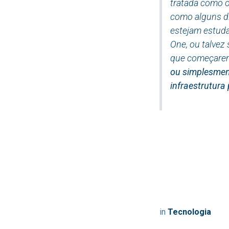
tratada como o
como alguns di
estejam estuda
One, ou talvez
que começarem
ou simplesmen
infraestrutur
Let 
in
Tecnologia