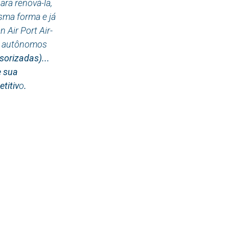
ara renová-la,
sma forma e já
Air Port Air-
os autônomos
sorizadas)...
e sua
titiv
o
.