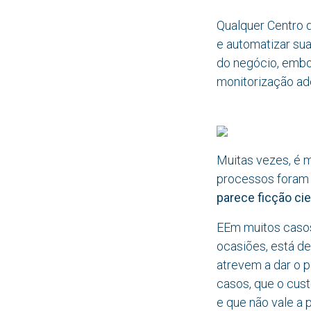
Qualquer Centro 
e automatizar sua
do negócio, embo
monitorização ad
Muitas vezes, é m
processos foram 
parece ficção cie
EEm muitos casos
ocasiões, está de
atrevem a dar o 
casos, que o cus
e que não vale a p