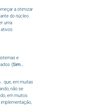
meçar a otimizar
tante do núcleo
uer uma
ativos.
sistemas e
ados. (
Sim...
. que, em muitas
ando, não se
ndo, em muitos
e implementação,