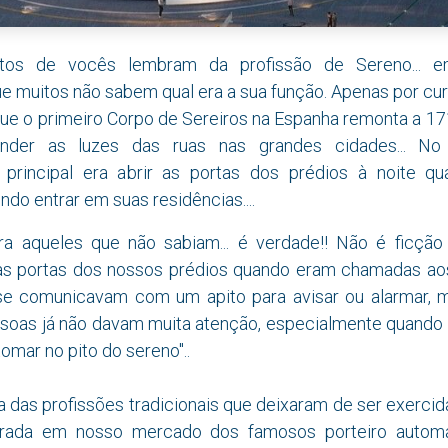
itos de vocês lembram da profissão de Sereno... e
 muitos não sabem qual era a sua função. Apenas por curi
ue o primeiro Corpo de Sereiros na Espanha remonta a 171
nder as luzes das ruas nas grandes cidades... No
 principal era abrir as portas dos prédios à noite q
do entrar em suas residências...
.
ara aqueles que não sabiam... é verdade!! Não é ficção c
s portas dos nossos prédios quando eram chamadas aos
se comunicavam com um apito para avisar ou alarmar, 
soas já não davam muita atenção, especialmente quando 
tomar no pito do sereno"..
a das profissões tradicionais que deixaram de ser exerci
rada em nosso mercado dos famosos porteiro automá