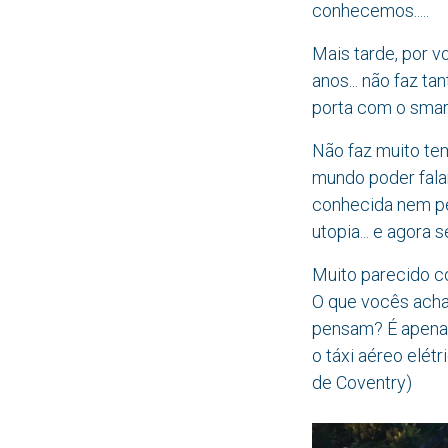
conhecemos.....
Mais tarde, por 
anos... não faz t
porta com o smar
Não faz muito te
mundo poder falar
conhecida nem pel
utopia... e agora
Muito parecido co
O que vocês acha
pensam? É apenas
o táxi aéreo elét
de Coventry)