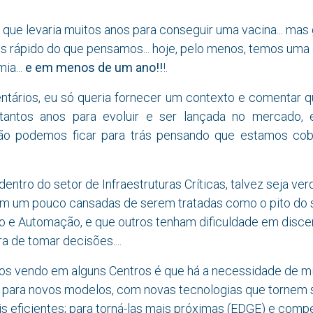
que levaria muitos anos para conseguir uma vacina... mas
s rápido do que pensamos... hoje, pelo menos, temos uma 
ia...
e em menos de um ano!!
!.
ários, eu só queria fornecer um contexto e comentar qu
tantos anos para evoluir e ser lançada no mercado, 
ão podemos ficar para trás pensando que estamos cob
dentro do setor de Infraestruturas Críticas, talvez seja v
am um pouco cansadas de serem tratadas como o pito do
o e Automação, e que outros tenham dificuldade em discer
a de tomar decisões....
s vendo em alguns Centros é que há a necessidade de mi
as para novos modelos, com novas tecnologias que tornem 
is eficientes; para torná-las mais próximas (EDGE) e compe