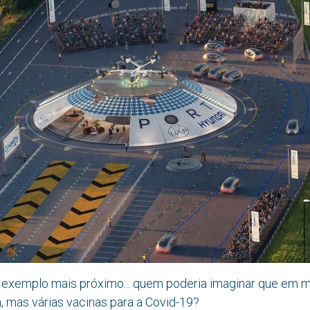
tro exemplo mais próximo... quem poderia imaginar que em
 mas várias vacinas para a Covid-19?