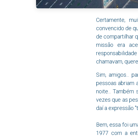
Certamente, mu
convencido de que
de compartilhar q
missão era ace
responsabilidade
chamavam, queren
Sim, amigos... p
pessoas abriam a
noite... Também 
vezes que as pes
daí a expressão "
Bem, essa foi um
1977 com a ent