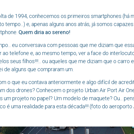
volta de 1994, conhecemos os primeiros smartphones (há 
anto tempo...) e, apenas alguns anos atrás, já somos capazes
tphone.
Quem diria ao sereno!
mpo... eu conversava com pessoas que me diziam que essa
 ao telefone e, ao mesmo tempo, ver a face do interlocutor
os seus filhos!!!... ou aqueles que me diziam que o carro 
 sei de alguns que compraram um.
m o que eu contava anteriormente e algo difícil de acredita
m dos drones? Conhecem o projeto Urban Air Port Air On
 um projeto no papel? Um modelo de maquete? Ou... pe
rico é uma realidade para esta década!!! (foto do aeroporto