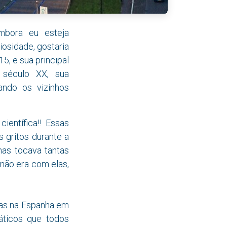
mbora eu esteja
osidade, gostaria
5, e sua principal
 século XX, sua
uando os vizinhos
ientífica!! Essas
 gritos durante a
mas tocava tantas
não era com elas,
das na Espanha em
ticos que todos