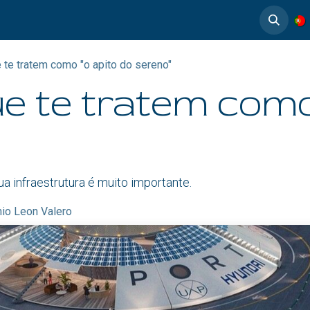
timedia
Casos de éxito
 te tratem como "o apito do sereno"
e te tratem como
a infraestrutura é muito importante.
io Leon Valero