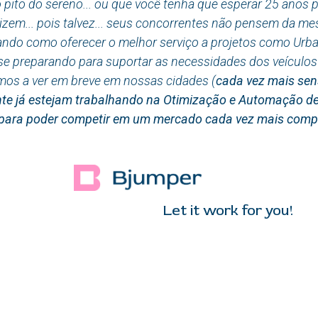
 pito do sereno... ou que você tenha que esperar 25 anos p
zem... pois talvez... seus concorrentes não pensem da me
ndo como oferecer o melhor serviço a projetos como Urban 
 se preparando para suportar as necessidades dos veícul
os a ver em breve em nossas cidades (
cada vez mais sen
te já estejam trabalhando na Otimização e Automação d
a para poder competir em um mercado cada vez mais compe
it work for you!