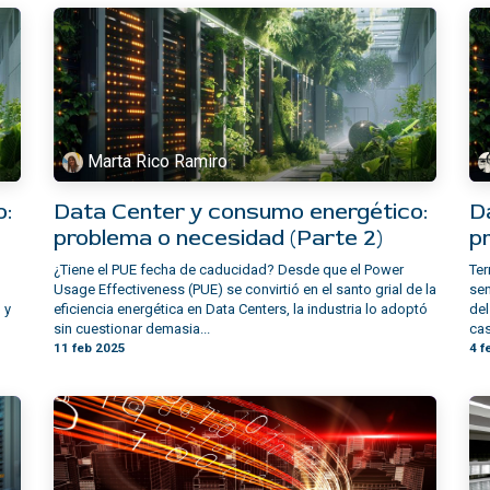
Marta Rico Ramiro
o:
Data Center y consumo energético:
D
problema o necesidad (Parte 2)
p
¿Tiene el PUE fecha de caducidad? Desde que el Power
Te
Usage Effectiveness (PUE) se convirtió en el santo grial de la
sen
 y
eficiencia energética en Data Centers, la industria lo adoptó
del
sin cuestionar demasia...
cas
11 feb 2025
4 f