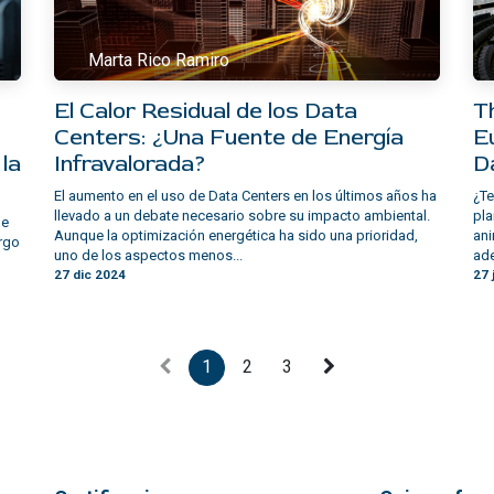
Marta Rico Ramiro
El Calor Residual de los Data
T
Centers: ¿Una Fuente de Energía
E
 la
Infravalorada?
D
El aumento en el uso de Data Centers en los últimos años ha
¿Te
llevado a un debate necesario sobre su impacto ambiental.
pla
de
Aunque la optimización energética ha sido una prioridad,
ani
argo
uno de los aspectos menos...
ade
27 dic 2024
27 
1
2
3