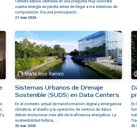
Centers estuvo centrada en una pregunta muy concreta:
cuánta energía se perdía antes de llegar a los sistemas de
computación. Era una preocupació...
21 may 2026
Marta Rico Ramiro
e
Sistemas Urbanos de Drenaje
D
Sostenible (SUDS) en Data Centers
p
os
En el contexto actual de transformación digital y emergencia
En 
o,
climática, el diseño y la operación de centros de datos
fun
d y
deben evolucionar más allá de la eficiencia energética. La
nub
sostenibilidad hídrica, ...
Tra
25 mar 2025
25 