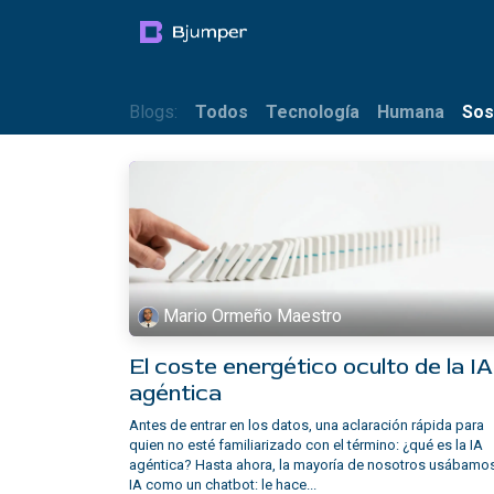
Ir al contenido
Productos
Blog
Mul
Blogs:
Todos
Tecnología
Humana
Sos
Mario Ormeño Maestro
El coste energético oculto de la IA
agéntica
Antes de entrar en los datos, una aclaración rápida para
quien no esté familiarizado con el término: ¿qué es la IA
agéntica? Hasta ahora, la mayoría de nosotros usábamos
IA como un chatbot: le hace...