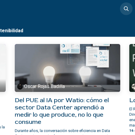
timedia
Casos de éxito
tenibilidad
Oscar Rojas Badilla
Del PUE al IA por Watio: cómo el
L
sector Data Center aprendió a
El 
medir lo que produce, no lo que
Dir
ene
consume
mar
 la
Durante años, la conversación sobre eficiencia en Data
16 