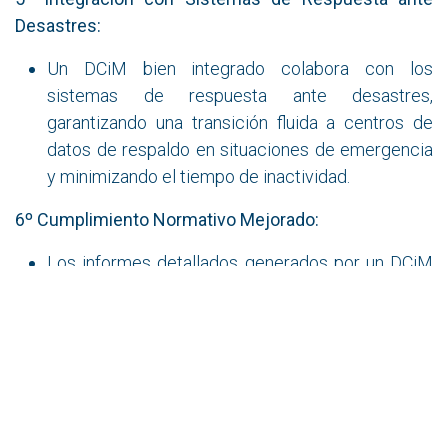
Desastres:
Un DCiM bien integrado colabora con los
sistemas de respuesta ante desastres,
garantizando una transición fluida a centros de
datos de respaldo en situaciones de emergencia
y minimizando el tiempo de inactividad.
6º Cumplimiento Normativo Mejorado:
Los informes detallados generados por un DCiM
facilitan el cumplimiento normativo,
proporcionando evidencia documentada del
estado de la infraestructura y las acciones
tomadas para abordar cualquier problema.
L
a inclusión de un DCiM en la