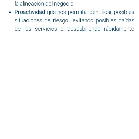
la alineación del negocio.
Proactividad
que nos permita identificar posibles
situaciones de riesgo evitando posibles caídas
de los servicios o descubriendo rápidamente
donde pueden estar los puntos mas vulnerables
de la infraestructura con tan solo un clic
Alineamiento con el negocio
que permita una
mayor rentabilidad, con procesos vinculados a los
objetivos de la compañía y al Core del negocio
Integración de toda la información y sistemas
.
Unificar todas las herramientas de ITSM, de
Business Intelligence, de Integración de acticos
CMDB, de herramientas de Virtualización o
Sistemas electromecánicos bajo una misma
solución paraguas, te permite cruzar toda la
información de todas ellas para una toma de
decisiones más rápida, eficiente y fiable