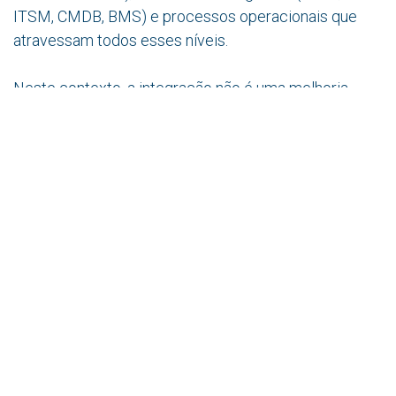
ITSM, CMDB, BMS) e processos operacionais que
atravessam todos esses níveis.
Neste contexto, a integração não é uma melhoria
incremental: é aquilo que determina se a equipa
operacional consegue trabalhar com visibilidade total
ou às cegas. Um DCIM ligado ao sistema de
monitorização, ao ERP, ao sistema de gestão de
ativos e às ferramentas de ticketing deixa de ser
apenas uma ferramenta de inventário e transforma-se
num sistema de inteligência operacional. Este é
precisamente o modelo descrito pela abordagem
de
data center orientado por processos,
operações
orquestradas, e não reativas.
A diferença entre equipas que operam com agilidade