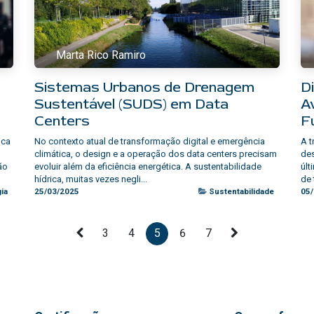
Marta Rico Ramiro
Sistemas Urbanos de Drenagem
D
Sustentável (SUDS) em Data
A
Centers
F
ica
No contexto atual de transformação digital e emergência
A t
climática, o design e a operação dos data centers precisam
de
ão
evoluir além da eficiência energética. A sustentabilidade
últ
hídrica, muitas vezes negli...
de 
ia
25/03/2025
Sustentabilidade
05
3
4
5
6
7