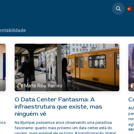
timedia
Casos de éxito
entabilidade
Marta Rico Ramiro
O Data Center Fantasma: A
C
e
infraestrutura que existe, mas
Até
ninguém vê
par
min
 nos
Na Bjumper, passamos anos observando uma paradoxa
agr
fascinante: quanto mais próximo um data center está do
09
usuário, mais invisível ele se torna. A transformação digital