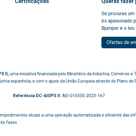
Certificações
Queres fazer 
Se procuras um 
és apaixonado p
Bjumper é o teu 
Ofertas de e
S II,
uma iniciativa financiada pelo Ministério da Indústria, Comércio 
dústria espanhola, e com o apoio da União Europeia através do Plano de
-214
Referência DC-AIOPS II:
AEI-010500-2023-167
os impedimentos atuais a uma operação automatizada e eficiente das i
rês fases