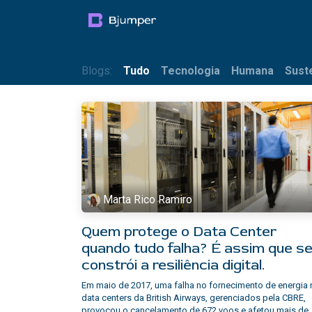
Pular para o conteúdo
Productos
Blog
Mul
Blogs:
Tudo
Tecnologia
Humana
Sust
Marta Rico Ramiro
Quem protege o Data Center
quando tudo falha? É assim que s
constrói a resiliência digital.
Em maio de 2017, uma falha no fornecimento de energia
data centers da British Airways, gerenciados pela CBRE,
provocou o cancelamento de 672 voos e afetou mais de