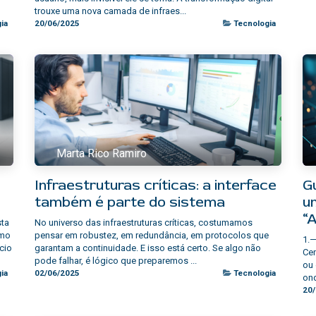
trouxe uma nova camada de infraes...
ia
20/06/2025
Tecnologia
Marta Rico Ramiro
e
Infraestruturas críticas: a interface
G
também é parte do sistema
u
“
sta
No universo das infraestruturas críticas, costumamos
omo
pensar em robustez, em redundância, em protocolos que
1.—
cio
garantam a continuidade. E isso está certo. Se algo não
Cen
pode falhar, é lógico que preparemos ...
ou 
ia
02/06/2025
Tecnologia
ond
20