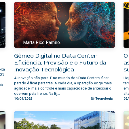
Marta Rico Ramiro
Gêmeo Digital no Data Center:
O
Eficiência, Previsão e o Futuro da
a
Inovação Tecnológica
s
ita
60%
A inovação não para. E no mundo dos Data Centers, ficar
Hoj
parado é ficar para trás. A cada dia, a operação exige mais
ta
ia
agilidade, mais controle e mais capacidade de antecipar o
em
que vem pela frente. Na Bj...
alt
10/04/2025
Tecnologia
02