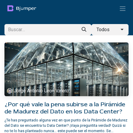
Ir al contenido
Todos
Jorge Antonio Leon Valero
¿Por qué vale la pena subirse a la Pirámide
de Madurez del Dato en los Data Center?
¿Te has preguntado alguna vez en que punto de la Pirámide de Madurez
del Dato se encuentra tu Data Center? ¡Vaya preguntita verdad! Quizá si
no te lo has planteado nunca… este puede ser el momento. Se...