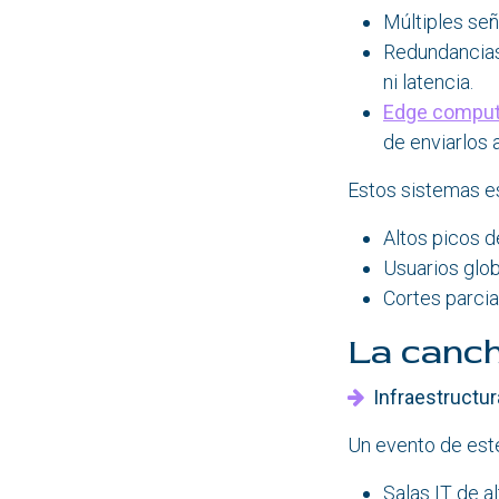
Múltiples señ
Redundancias 
ni latencia.
Edge comput
de enviarlos a
Estos sistemas es
Altos picos d
Usuarios glob
Cortes parcia
La canch
Infraestructura
Un evento de este
Salas IT de a