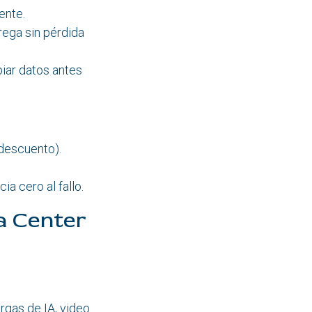
ente.
rega sin pérdida
iar datos antes
 descuento).
a cero al fallo.
a Center
rgas de IA, video