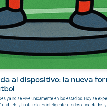
da al dispositivo: la nueva fo
útbol
bes ya no se vive únicamente en los estadios. Hoy se exp
s, tablets y hasta relojes inteligentes, todos conectados 