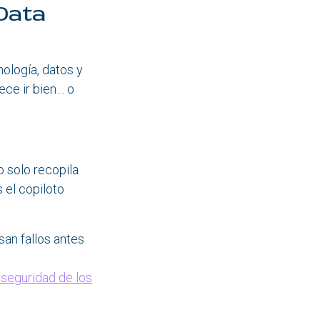
 Data
ología, datos y
ece ir bien… o
 solo recopila
s el copiloto
an fallos antes
a seguridad de los