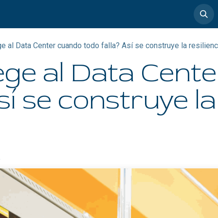
timedia
Casos de éxito
e al Data Center cuando todo falla? Así se construye la resilienci
ege al Data Cent
sí se construye la 
o