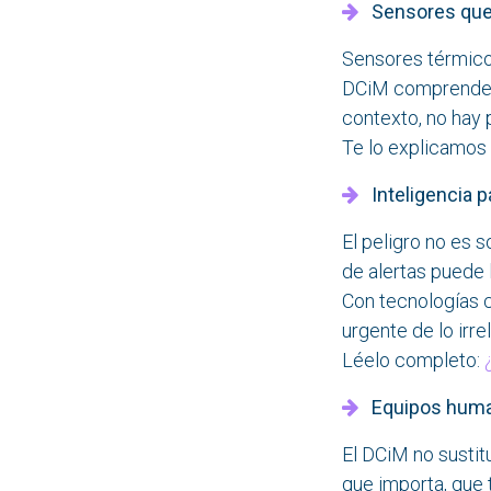
Sensores que r
Sensores térmicos
DCiM comprender e
contexto, no hay 
Te lo explicamos 
Inteligencia par
El peligro no es s
de alertas puede l
Con tecnologías co
urgente de lo irre
Léelo completo:
Equipos humano
El DCiM no sustit
que importa, que