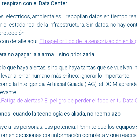
espiran con el Data Center
, eléctricos, ambientales… recopilan datos en tiempo real
l estado real de la infraestructura. Sin datos, no hay cont
protección.
con detalle aquí:
El papel crítico de la sensorización en l
a no apagar la alarma... sino priorizarla
olo que haya alertas, sino que haya tantas que se vuelvan in
levar al error humano más crítico: ignorar lo importante.
mo la Inteligencia Artificial Guiada (IAG), el DCiM aprende 
levante.
¿Fatiga de alertas? El peligro de perder el foco en tu Data 
s: cuando la tecnología es aliada, no reemplazo
uye a las personas. Las potencia. Permite que los equipos
 tomen decisiones con información completa y que reacci