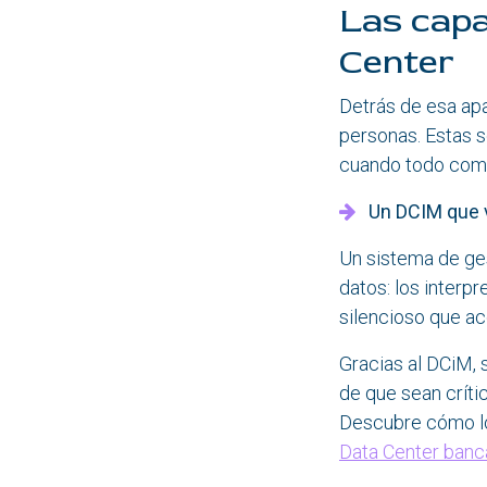
Las capa
Center
Detrás de esa apa
personas. Estas s
cuando todo comie
Un DCIM que 
Un sistema de ges
datos: los interpr
silencioso que a
Gracias al DCiM, 
de que sean críti
Descubre cómo l
Data Center banca