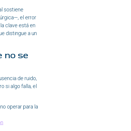
al sostiene
rgica—, el error
 la clave está en
que distingue a un
e no se
usencia de ruido,
 si algo falla, el
no operar para la
ón