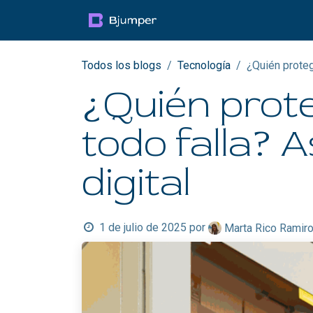
Ir al contenido
Productos
Blog
Mul
Todos los blogs
Tecnología
¿Quién proteg
¿Quién prot
todo falla? A
digital
1 de julio de 2025
por
Marta Rico Ramir