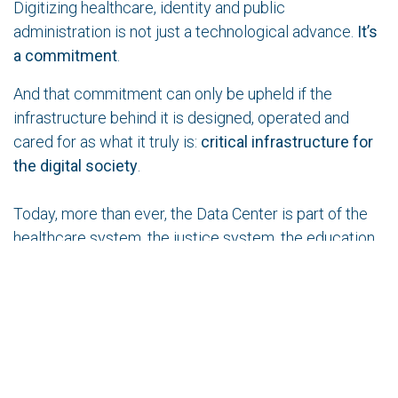
Digitizing healthcare, identity and public
administration is not just a technological advance.
It’s
a commitment
.
And that commitment can only be upheld if the
infrastructure behind it is designed, operated and
cared for as what it truly is:
critical infrastructure for
the digital society
.
Today, more than ever, the Data Center is part of the
healthcare system, the justice system, the education
system, and the bond between the State and its
citizens. It cannot fail. It must not be invisible. And
above all,
it must live up to the trust that society
places in it, often without even realizing it
.
Because when your health or your identity depends on